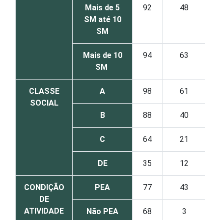
Mais de 5
92
48
SM até 10
SM
Mais de 10
94
63
SM
CLASSE
A
98
61
SOCIAL
B
88
40
C
64
21
DE
35
12
CONDIÇÃO
PEA
77
43
DE
ATIVIDADE
Não PEA
68
3