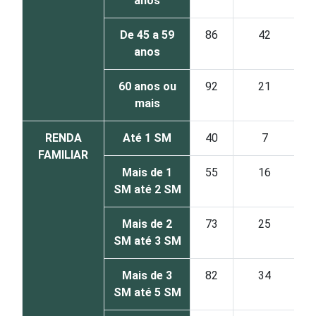
anos
De 45 a 59
86
42
anos
60 anos ou
92
21
mais
RENDA
Até 1 SM
40
7
FAMILIAR
Mais de 1
55
16
SM até 2 SM
Mais de 2
73
25
SM até 3 SM
Mais de 3
82
34
SM até 5 SM