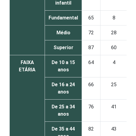
infantil
Fundamental
65
8
Médio
72
28
Superior
87
60
FAIXA
De 10 a 15
64
4
ETÁRIA
anos
De 16 a 24
66
25
anos
De 25 a 34
76
41
anos
De 35 a 44
82
43