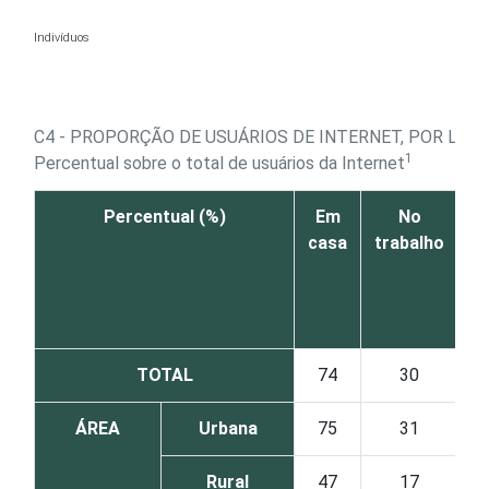
Ir para o conteúdo
Indivíduos
C4 - PROPORÇÃO DE USUÁRIOS DE INTERNET, POR LOCA
1
Percentual sobre o total de usuários da Internet
Percentual (%)
Em
No
N
casa
trabalho
p
TOTAL
74
30
ÁREA
Urbana
75
31
Rural
47
17