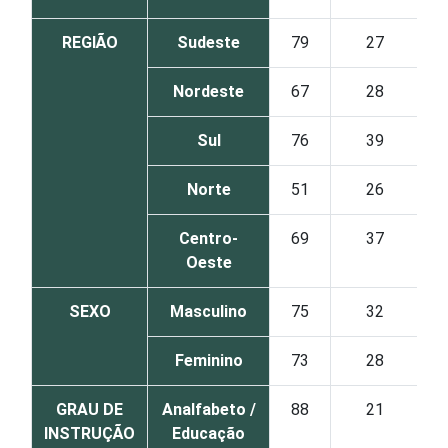
REGIÃO
Sudeste
79
27
Nordeste
67
28
Sul
76
39
Norte
51
26
Centro-
69
37
Oeste
SEXO
Masculino
75
32
Feminino
73
28
GRAU DE
Analfabeto /
88
21
INSTRUÇÃO
Educação