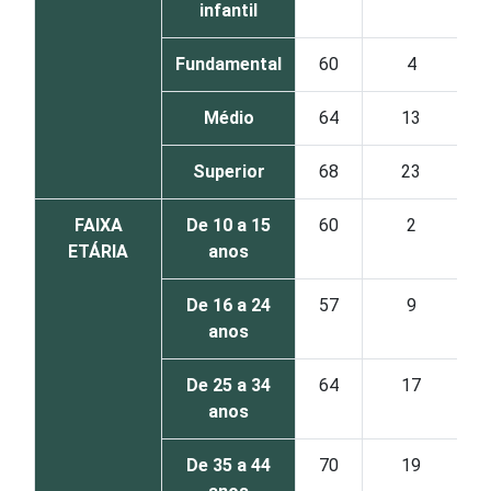
infantil
Fundamental
60
4
Médio
64
13
Superior
68
23
FAIXA
De 10 a 15
60
2
ETÁRIA
anos
De 16 a 24
57
9
anos
De 25 a 34
64
17
anos
De 35 a 44
70
19