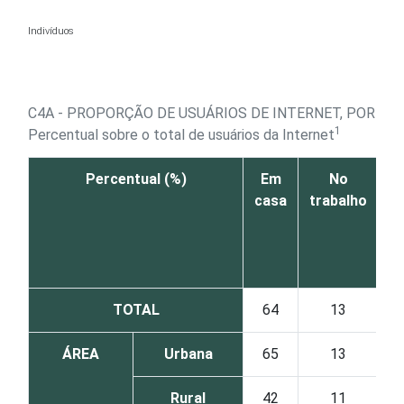
Ir para o conteúdo
Indivíduos
C4A - PROPORÇÃO DE USUÁRIOS DE INTERNET, POR LO
1
Percentual sobre o total de usuários da Internet
Percentual (%)
Em
No
C
casa
trabalho
pú
a
p
TOTAL
64
13
ÁREA
Urbana
65
13
Rural
42
11