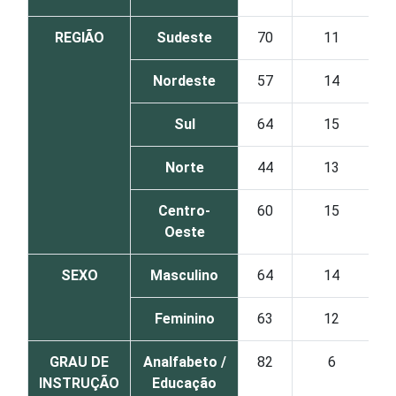
REGIÃO
Sudeste
70
11
Nordeste
57
14
Sul
64
15
Norte
44
13
Centro-
60
15
Oeste
SEXO
Masculino
64
14
Feminino
63
12
GRAU DE
Analfabeto /
82
6
INSTRUÇÃO
Educação