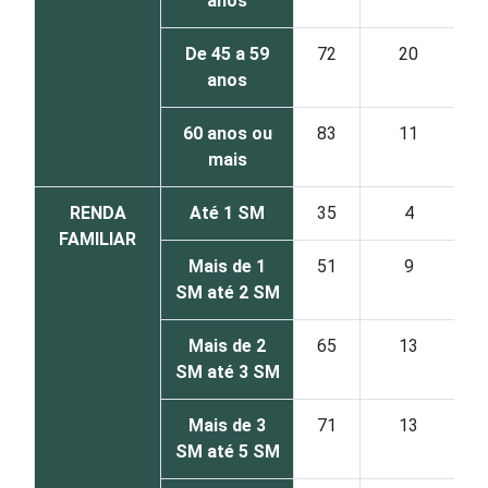
anos
De 45 a 59
72
20
anos
60 anos ou
83
11
mais
RENDA
Até 1 SM
35
4
FAMILIAR
Mais de 1
51
9
SM até 2 SM
Mais de 2
65
13
SM até 3 SM
Mais de 3
71
13
SM até 5 SM