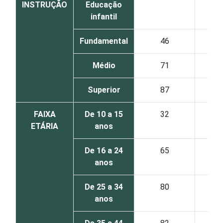
INSTRUÇÃO
Educação
infantil
Fundamental
46
Médio
71
Superior
87
FAIXA
De 10 a 15
32
ETÁRIA
anos
De 16 a 24
65
anos
De 25 a 34
80
anos