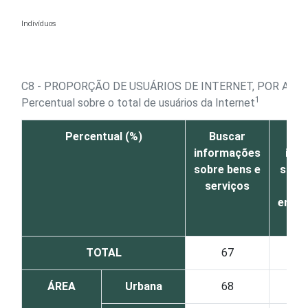
Ir para o conteúdo
Indivíduos
C8 - PROPORÇÃO DE USUÁRIOS DE INTERNET, POR ATI
1
Percentual sobre o total de usuários da Internet
Percentual (%)
Buscar
B
informações
inf
sobre bens e
sobre
serviços
entre
TOTAL
67
ÁREA
Urbana
68