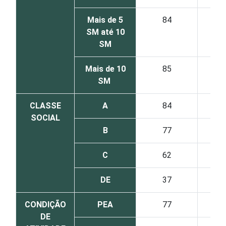
Mais de 5
84
SM até 10
SM
Mais de 10
85
SM
CLASSE
A
84
SOCIAL
B
77
C
62
DE
37
CONDIÇÃO
PEA
77
DE