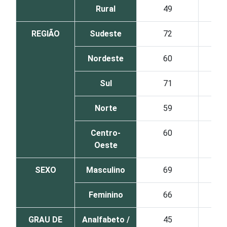
Rural
49
REGIÃO
Sudeste
72
Nordeste
60
Sul
71
Norte
59
Centro-
60
Oeste
SEXO
Masculino
69
Feminino
66
GRAU DE
Analfabeto /
45