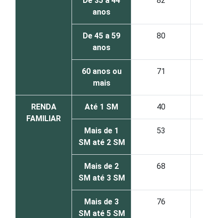
De 35 a 44
82
anos
De 45 a 59
80
anos
60 anos ou
71
mais
RENDA
Até 1 SM
40
FAMILIAR
Mais de 1
53
SM até 2 SM
Mais de 2
68
SM até 3 SM
Mais de 3
76
SM até 5 SM