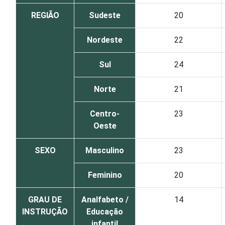
REGIÃO
Sudeste
20
Nordeste
22
Sul
24
Norte
21
Centro-
23
Oeste
SEXO
Masculino
23
Feminino
20
GRAU DE
Analfabeto /
14
INSTRUÇÃO
Educação
infantil