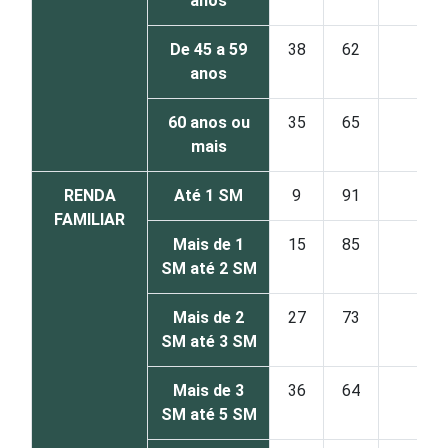
anos
De 45 a 59
38
62
0
anos
60 anos ou
35
65
0
mais
RENDA
Até 1 SM
9
91
0
FAMILIAR
Mais de 1
15
85
0
SM até 2 SM
Mais de 2
27
73
0
SM até 3 SM
Mais de 3
36
64
0
SM até 5 SM