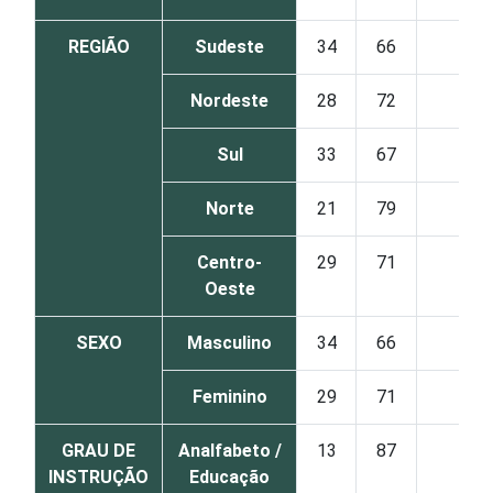
REGIÃO
Sudeste
34
66
0
Nordeste
28
72
0
Sul
33
67
0
Norte
21
79
0
Centro-
29
71
0
Oeste
SEXO
Masculino
34
66
0
Feminino
29
71
0
GRAU DE
Analfabeto /
13
87
0
INSTRUÇÃO
Educação