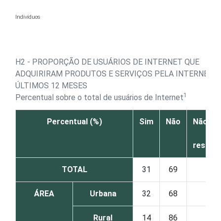
Ir para o conteúdo
Indivíduos
H2 - PROPORÇÃO DE USUÁRIOS DE INTERNET QUE
ADQUIRIRAM PRODUTOS E SERVIÇOS PELA INTERNET 
ÚLTIMOS 12 MESES
1
Percentual sobre o total de usuários de Internet
Percentual (%)
Sim
Não
Não sab
Não
respon
TOTAL
31
69
0
ÁREA
Urbana
32
68
0
Rural
14
86
0