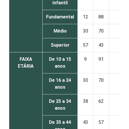
infantil
Fundamental
12
88
0
Médio
30
70
0
Superior
57
43
0
FAIXA
De 10 a 15
9
91
0
ETÁRIA
anos
De 16 a 24
30
70
0
anos
De 25 a 34
38
62
0
anos
De 35 a 44
43
57
0