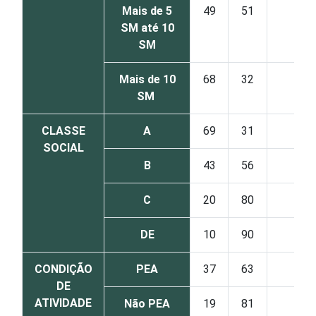
Mais de 5
49
51
0
SM até 10
SM
Mais de 10
68
32
0
SM
CLASSE
A
69
31
0
SOCIAL
B
43
56
0
C
20
80
0
DE
10
90
0
CONDIÇÃO
PEA
37
63
0
DE
ATIVIDADE
Não PEA
19
81
0