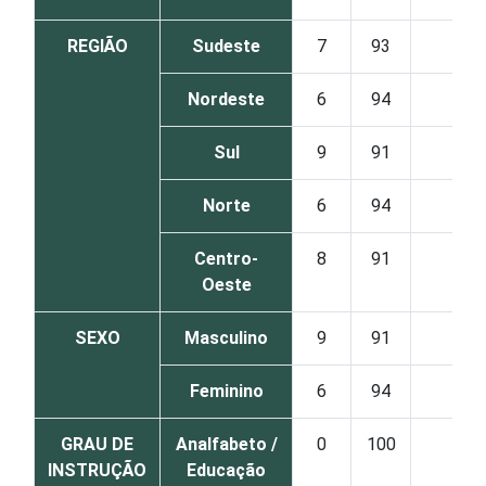
REGIÃO
Sudeste
7
93
0
Nordeste
6
94
1
Sul
9
91
0
Norte
6
94
0
Centro-
8
91
0
Oeste
SEXO
Masculino
9
91
0
Feminino
6
94
0
GRAU DE
Analfabeto /
0
100
0
INSTRUÇÃO
Educação