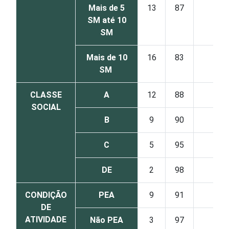
Mais de 5
13
87
0
SM até 10
SM
Mais de 10
16
83
1
SM
CLASSE
A
12
88
0
SOCIAL
B
9
90
0
C
5
95
0
DE
2
98
0
CONDIÇÃO
PEA
9
91
0
DE
ATIVIDADE
Não PEA
3
97
0