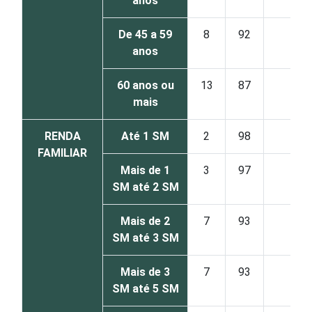
anos
De 45 a 59
8
92
0
anos
60 anos ou
13
87
0
mais
RENDA
Até 1 SM
2
98
0
FAMILIAR
Mais de 1
3
97
0
SM até 2 SM
Mais de 2
7
93
0
SM até 3 SM
Mais de 3
7
93
0
SM até 5 SM