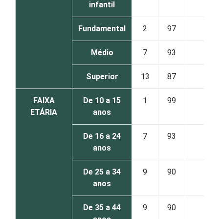
infantil
Fundamental
2
97
0
Médio
7
93
0
Superior
13
87
0
FAIXA
De 10 a 15
1
99
0
ETÁRIA
anos
De 16 a 24
7
93
0
anos
De 25 a 34
9
90
0
anos
De 35 a 44
9
90
0