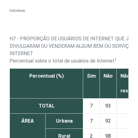
Ir para o conteúdo
Indivíduos
H7 - PROPORÇÃO DE USUÁRIOS DE INTERNET QUE JÁ
DIVULGARAM OU VENDERAM ALGUM BEM OU SERVIÇO P
INTERNET
1
Percentual sobre o total de usuários de Internet
Percentual (%)
Sim
Não
Não sab
Não
respon
TOTAL
7
93
0
ÁREA
Urbana
7
92
0
Rural
2
98
0