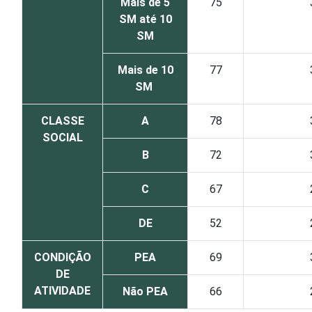
Mais de 5
75
SM até 10
SM
Mais de 10
77
SM
CLASSE
A
78
SOCIAL
B
72
C
67
DE
52
CONDIÇÃO
PEA
69
DE
ATIVIDADE
Não PEA
66