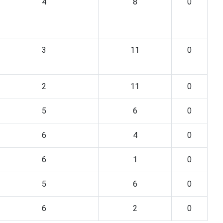
4
8
0
3
11
0
2
11
0
5
6
0
6
4
0
6
1
0
5
6
0
6
2
0