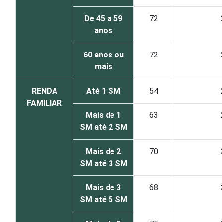
De 45 a 59
72
anos
60 anos ou
72
mais
RENDA
Até 1 SM
54
FAMILIAR
Mais de 1
63
SM até 2 SM
Mais de 2
70
SM até 3 SM
Mais de 3
68
SM até 5 SM