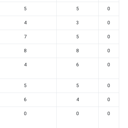
5
5
0
4
3
0
7
5
0
8
8
0
4
6
0
5
5
0
6
4
0
0
0
0