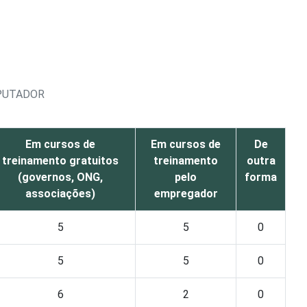
MPUTADOR
Em cursos de
Em cursos de
De
treinamento gratuitos
treinamento
outra
(governos, ONG,
pelo
forma
associações)
empregador
5
5
0
5
5
0
6
2
0