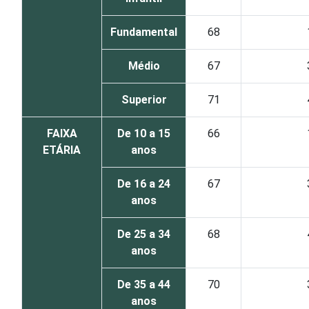
Fundamental
68
Médio
67
Superior
71
FAIXA
De 10 a 15
66
ETÁRIA
anos
De 16 a 24
67
anos
De 25 a 34
68
anos
De 35 a 44
70
anos