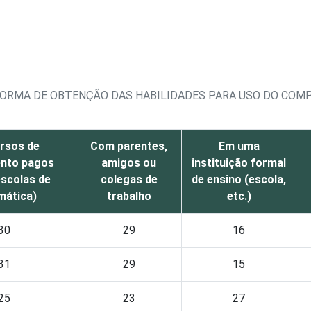
 FORMA DE OBTENÇÃO DAS HABILIDADES PARA USO DO CO
rsos de
Com parentes,
Em uma
ento pagos
amigos ou
instituição formal
scolas de
colegas de
de ensino (escola,
mática)
trabalho
etc.)
30
29
16
31
29
15
25
23
27