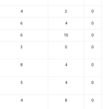
4
2
0
6
4
0
6
10
0
3
0
0
8
4
0
5
4
0
4
8
0