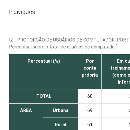
Ir para o conteúdo
Indivíduos
I2 - PROPORÇÃO DE USUÁRIOS DE COMPUTADOR, POR
1
Percentual sobre o total de usuários de computador
Percentual (%)
Por
Em cu
conta
treinam
própria
(como e
infor
TOTAL
68
ÁREA
Urbana
69
Rural
61