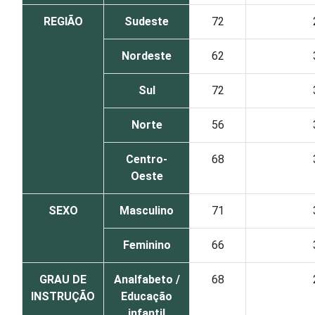
REGIÃO
Sudeste
72
Nordeste
62
Sul
72
Norte
56
Centro-
68
Oeste
SEXO
Masculino
71
Feminino
66
GRAU DE
Analfabeto /
68
INSTRUÇÃO
Educação
infantil