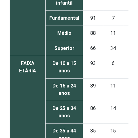
infantil
Fundamental
91
7
Médio
88
11
Superior
66
34
FAIXA
De 10 a 15
93
6
ETÁRIA
anos
De 16 a 24
89
11
anos
De 25 a 34
86
14
anos
De 35 a 44
85
15