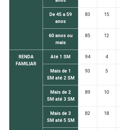
anos
De 45 a 59
83
15
anos
60 anos ou
85
12
mais
RENDA
Até 1 SM
94
4
FAMILIAR
Mais de 1
93
5
SM até 2 SM
Mais de 2
89
10
SM até 3 SM
Mais de 3
82
18
SM até 5 SM