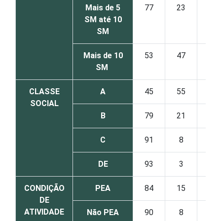
Mais de 5
77
23
SM até 10
SM
Mais de 10
53
47
SM
CLASSE
A
45
55
SOCIAL
B
79
21
C
91
8
DE
93
3
CONDIÇÃO
PEA
84
15
DE
ATIVIDADE
Não PEA
90
8