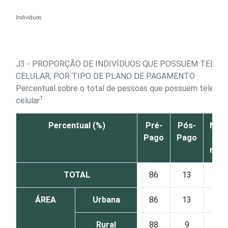
Ir para o conteúdo
Indivíduos
J3 - PROPORÇÃO DE INDIVÍDUOS QUE POSSUEM TELEF
CELULAR, POR TIPO DE PLANO DE PAGAMENTO
Percentual sobre o total de pessoas que possuem telefon
1
celular
Percentual (%)
Pré-
Pós-
Não 
Pago
Pago
N
resp
TOTAL
86
13
ÁREA
Urbana
86
13
Rural
88
9