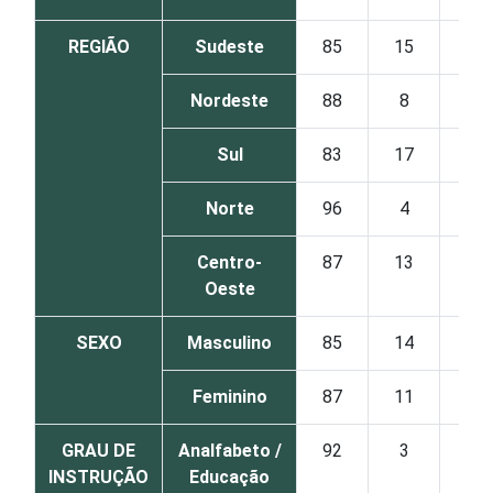
REGIÃO
Sudeste
85
15
Nordeste
88
8
Sul
83
17
Norte
96
4
Centro-
87
13
Oeste
SEXO
Masculino
85
14
Feminino
87
11
GRAU DE
Analfabeto /
92
3
INSTRUÇÃO
Educação