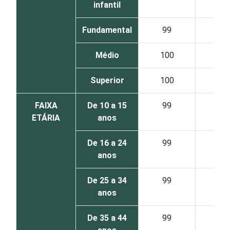
infantil
Fundamental
99
Médio
100
Superior
100
FAIXA
De 10 a 15
99
ETÁRIA
anos
De 16 a 24
99
anos
De 25 a 34
99
anos
De 35 a 44
99