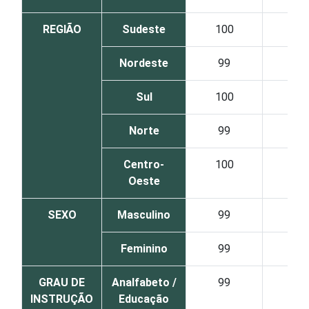
REGIÃO
Sudeste
100
Nordeste
99
Sul
100
Norte
99
Centro-
100
Oeste
SEXO
Masculino
99
Feminino
99
GRAU DE
Analfabeto /
99
INSTRUÇÃO
Educação