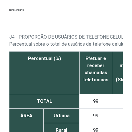
Ir para o conteúdo
Indivíduos
J4 - PROPORÇÃO DE USUÁRIOS DE TELEFONE CELULAR,
1
Percentual sobre o total de usuários de telefone celular
Percentual (%)
Efetuar e
E
receber
mens
chamadas
telefônicas
(SMS/
to
TOTAL
99
ÁREA
Urbana
99
Rural
99