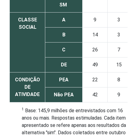
SM
CLASSE
A
9
3
SOCIAL
B
14
3
C
26
7
DE
49
15
CONDIÇÃO
PEA
22
8
DE
ATIVIDADE
Não PEA
42
9
1
Base: 145,9 milhões de entrevistados com 16
anos ou mais. Respostas estimuladas. Cada item
apresentado se refere apenas aos resultados da
alternativa "sim". Dados coletados entre outubro