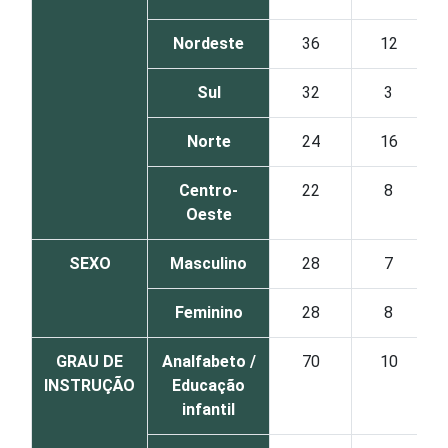
Nordeste
36
12
Sul
32
3
Norte
24
16
Centro-
22
8
Oeste
SEXO
Masculino
28
7
Feminino
28
8
GRAU DE
Analfabeto /
70
10
INSTRUÇÃO
Educação
infantil