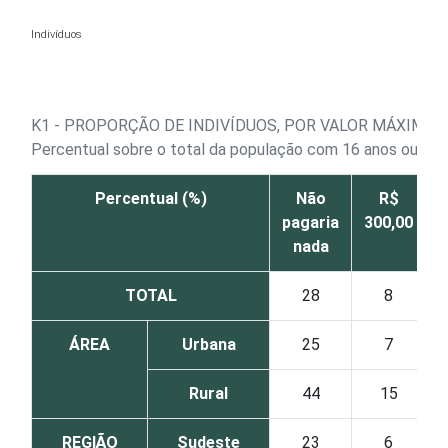
Ir para o conteúdo
Indivíduos
K1 - PROPORÇÃO DE INDIVÍDUOS, POR VALOR MÁXIMO
Percentual sobre o total da população com 16 anos ou mai
Percentual (%)
Não
R$
pagaria
300,00
5
nada
TOTAL
28
8
ÁREA
Urbana
25
7
Rural
44
15
REGIÃO
Sudeste
23
6