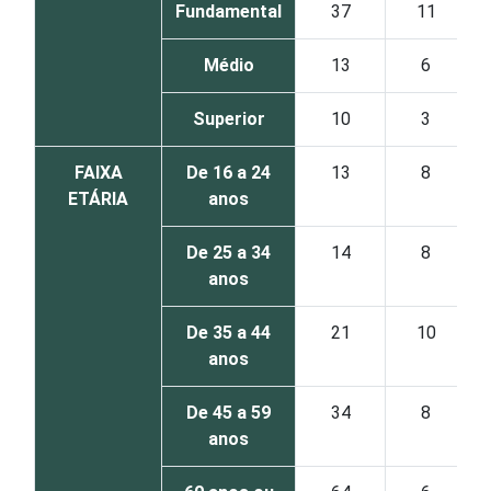
Fundamental
37
11
Médio
13
6
Superior
10
3
FAIXA
De 16 a 24
13
8
ETÁRIA
anos
De 25 a 34
14
8
anos
De 35 a 44
21
10
anos
De 45 a 59
34
8
anos