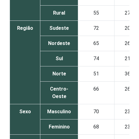
Rural
55
27
Região
Sudeste
72
20
Nordeste
65
26
Sul
74
21
Norte
51
36
Centro-
66
26
Oeste
Sexo
Masculino
70
23
Feminino
68
23