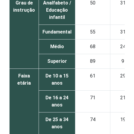
Grau de
Analfabeto /
50
31
instrução
Educação
infantil
Fundamental
55
31
Médio
68
24
Superior
89
9
Faixa
De 10 a 15
61
29
etária
anos
De 16 a 24
71
21
anos
De 25 a 34
74
19
anos