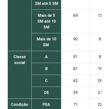
SM até 5 SM
Mais de 5
84
13
SM até 10
SM
Mais de 10
90
8
SM
Classe
A
91
8
social
B
81
16
C
62
28
DE
39
37
Condição
PEA
71
22