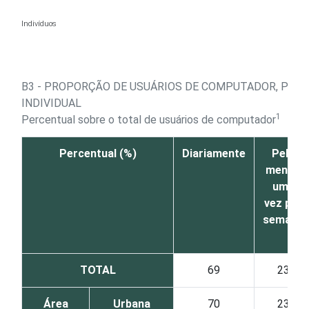
Ir para o conteúdo
Indivíduos
B3 - PROPORÇÃO DE USUÁRIOS DE COMPUTADOR, POR 
INDIVIDUAL
1
Percentual sobre o total de usuários de computador
Percentual (%)
Diariamente
Pelo
menos
uma
vez por
semana
TOTAL
69
23
Área
Urbana
70
23