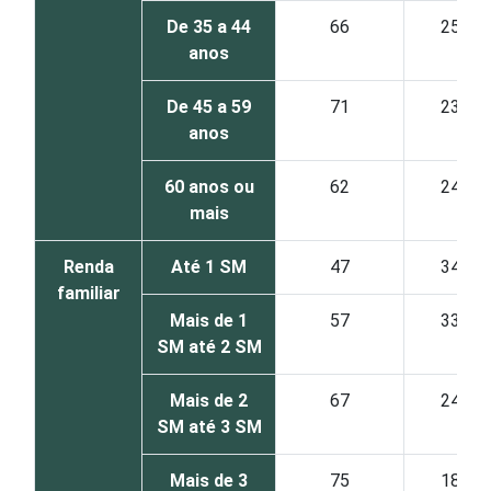
De 35 a 44
66
25
anos
De 45 a 59
71
23
anos
60 anos ou
62
24
mais
Renda
Até 1 SM
47
34
familiar
Mais de 1
57
33
SM até 2 SM
Mais de 2
67
24
SM até 3 SM
Mais de 3
75
18