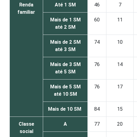
Renda
Até 1 SM
46
7
familiar
Mais de 1 SM
60
11
até 2 SM
Mais de 2 SM
74
10
até 3 SM
Mais de 3 SM
76
14
até 5 SM
Mais de 5 SM
76
17
até 10 SM
Mais de 10 SM
84
15
Classe
A
77
20
social