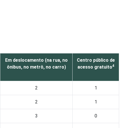
Em deslocamento (na rua, no
Centro público de
4
ônibus, no metrô, no carro)
acesso gratuito
2
1
2
1
3
0