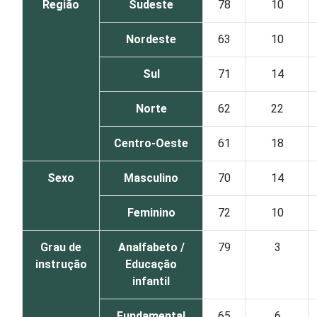
Região
Sudeste
78
10
Nordeste
63
10
Sul
71
14
Norte
62
22
Centro-Oeste
61
18
Sexo
Masculino
70
14
Feminino
72
10
Grau de
Analfabeto /
79
3
instrução
Educação
infantil
Fundamental
65
6