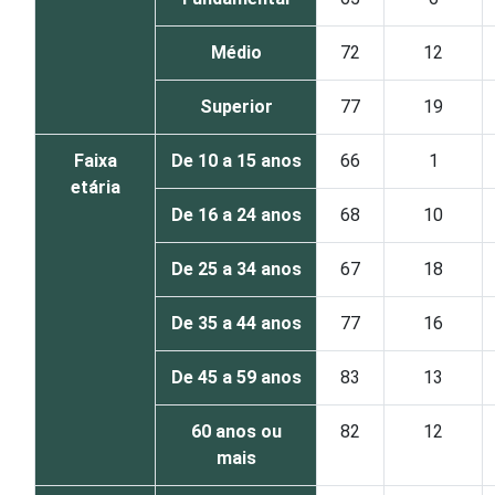
Médio
72
12
Superior
77
19
Faixa
De 10 a 15 anos
66
1
etária
De 16 a 24 anos
68
10
De 25 a 34 anos
67
18
De 35 a 44 anos
77
16
De 45 a 59 anos
83
13
60 anos ou
82
12
mais