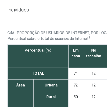
Ir para o conteúdo
Indivíduos
C4A -PROPORÇÃO DE USUÁRIOS DE INTERNET, POR LOC
1
Percentual sobre o total de usuários da Internet
Percentual (%)
Em
No
casa
trabalho
TOTAL
71
12
Área
Urbana
72
12
Rural
50
12