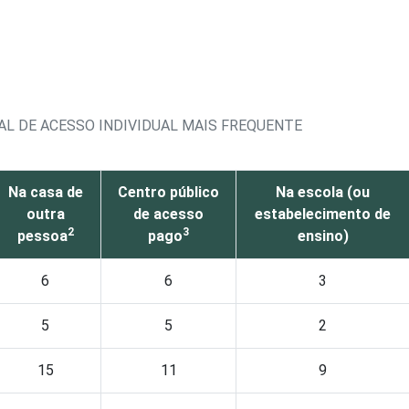
AL DE ACESSO INDIVIDUAL MAIS FREQUENTE
Na casa de
Centro público
Na escola (ou
outra
de acesso
estabelecimento de
2
3
pessoa
pago
ensino)
6
6
3
5
5
2
15
11
9