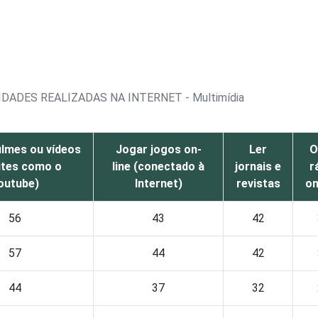
DADES REALIZADAS NA INTERNET - Multimídia
filmes ou vídeos
Jogar jogos on-
Ler
O
ites como o
line (conectado à
jornais e
r
outube)
Internet)
revistas
on
56
43
42
57
44
42
44
37
32