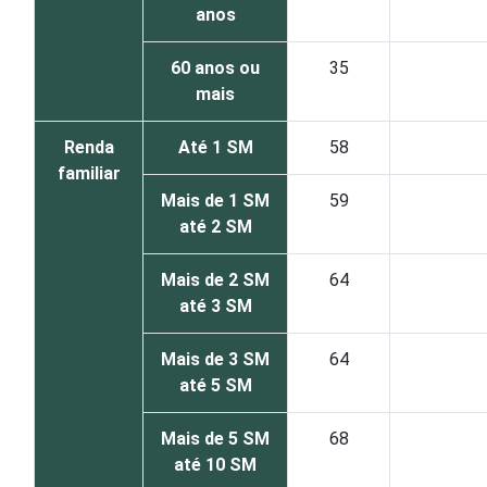
anos
60 anos ou
35
mais
Renda
Até 1 SM
58
familiar
Mais de 1 SM
59
até 2 SM
Mais de 2 SM
64
até 3 SM
Mais de 3 SM
64
até 5 SM
Mais de 5 SM
68
até 10 SM