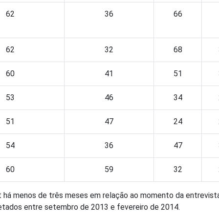
62
36
66
62
32
68
60
41
51
53
46
34
51
47
24
54
36
47
60
59
32
et há menos de três meses em relação ao momento da entrevista
letados entre setembro de 2013 e fevereiro de 2014.