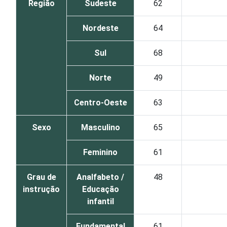
Região
Sudeste
62
Nordeste
64
Sul
68
Norte
49
Centro-Oeste
63
Sexo
Masculino
65
Feminino
61
Grau de
Analfabeto /
48
instrução
Educação
infantil
Fundamental
61