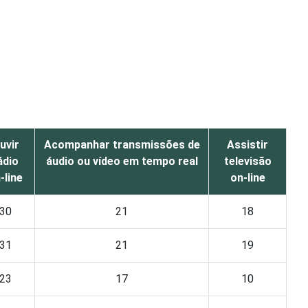
uvir
Acompanhar transmissões de
Assistir
ádio
áudio ou vídeo em tempo real
televisão
-line
on-line
30
21
18
31
21
19
23
17
10