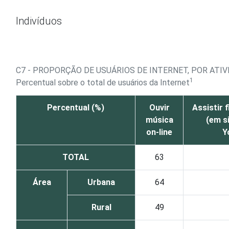
Ir para o conteúdo
Indivíduos
C7 - PROPORÇÃO DE USUÁRIOS DE INTERNET, POR ATIVI
1
Percentual sobre o total de usuários da Internet
Percentual (%)
Ouvir
Assistir 
música
(em s
on-line
Y
TOTAL
63
Área
Urbana
64
Rural
49