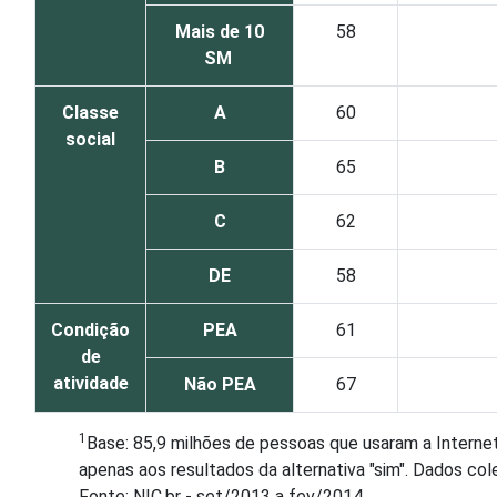
Mais de 10
58
SM
Classe
A
60
social
B
65
C
62
DE
58
Condição
PEA
61
de
atividade
Não PEA
67
1
Base: 85,9 milhões de pessoas que usaram a Intern
apenas aos resultados da alternativa "sim". Dados co
Fonte: NIC.br - set/2013 a fev/2014