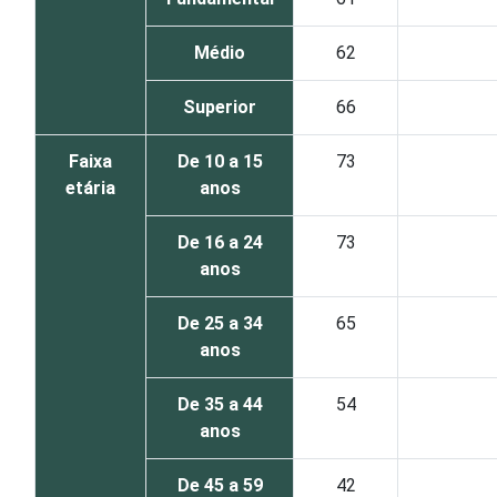
Médio
62
Superior
66
Faixa
De 10 a 15
73
etária
anos
De 16 a 24
73
anos
De 25 a 34
65
anos
De 35 a 44
54
anos
De 45 a 59
42