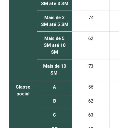
SM até 3 SM
Mais de 3
74
15
SM até 5 SM
Mais de 5
62
10
SM até 10
SM
Mais de 10
73
6
SM
Classe
A
56
3
social
B
62
9
C
63
17