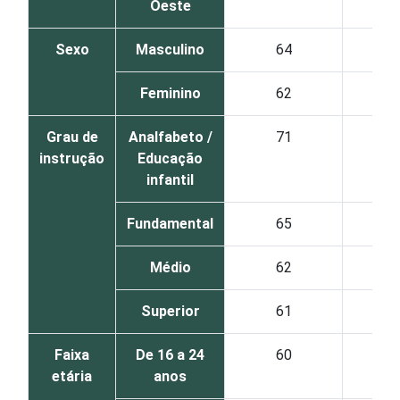
Oeste
Sexo
Masculino
64
14
Feminino
62
14
Grau de
Analfabeto /
71
0
instrução
Educação
infantil
Fundamental
65
18
Médio
62
14
Superior
61
9
Faixa
De 16 a 24
60
14
etária
anos