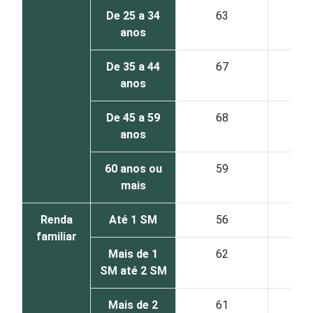
De 25 a 34
63
18
anos
De 35 a 44
67
14
anos
De 45 a 59
68
11
anos
60 anos ou
59
8
mais
Renda
Até 1 SM
56
20
familiar
Mais de 1
62
18
SM até 2 SM
Mais de 2
61
12