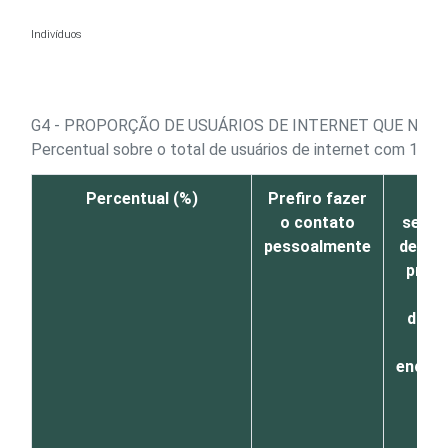
Ir para o conteúdo
Indivíduos
G4 - PROPORÇÃO DE USUÁRIOS DE INTERNET QUE NÃO
Percentual sobre o total de usuários de internet com 16 a
Percentual (%)
Prefiro fazer
Os
o contato
servi
pessoalmente
de que
preci
são
difíce
de
encont