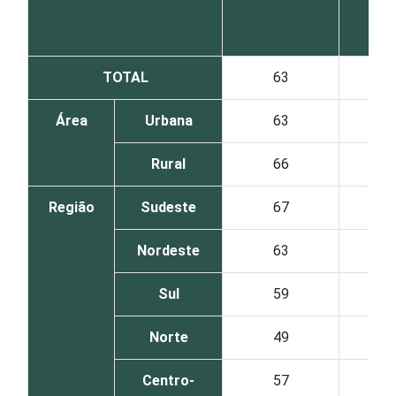
TOTAL
63
14
Área
Urbana
63
14
Rural
66
13
Região
Sudeste
67
9
Nordeste
63
23
Sul
59
10
Norte
49
21
Centro-
57
21