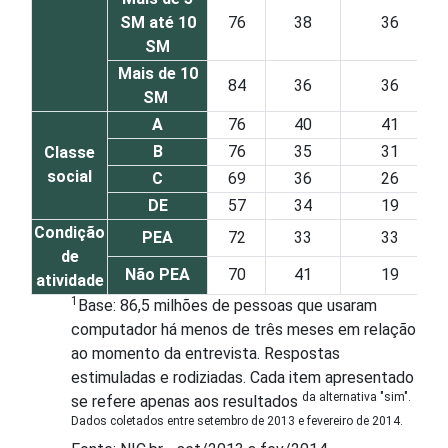
SM até 10
76
38
36
SM
Mais de 10
84
36
36
SM
A
76
40
41
B
76
35
31
Classe
social
C
69
36
26
DE
57
34
19
Condição
PEA
72
33
33
de
Não PEA
70
41
19
atividade
1
Base: 86,5 milhões de pessoas que usaram
computador há menos de três meses em relação
ao momento da entrevista. Respostas
estimuladas e rodiziadas. Cada item apresentado
da alternativa "sim".
se refere apenas aos resultados
Dados coletados entre setembro de 2013 e fevereiro de 2014.