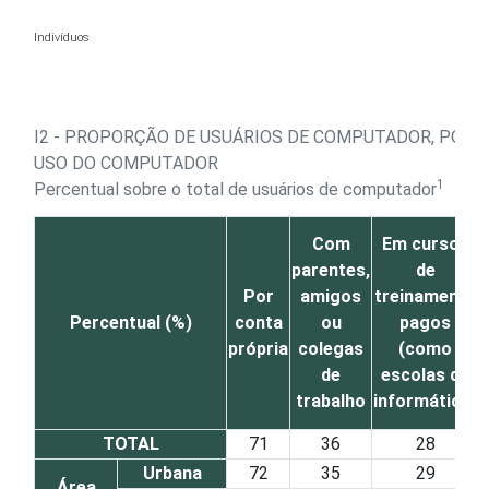
Ir para o conteúdo
Indivíduos
I2 - PROPORÇÃO DE USUÁRIOS DE COMPUTADOR, POR 
USO DO COMPUTADOR
1
Percentual sobre o total de usuários de computador
Com
Em cursos
parentes,
de
Por
amigos
treinamento
Percentual (%)
conta
ou
pagos
própria
colegas
(como
de
escolas de
u
trabalho
informática)
TOTAL
71
36
28
Urbana
72
35
29
Área