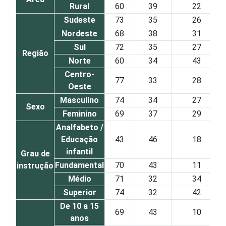
Rural
60
39
22
Sudeste
73
35
26
Nordeste
68
38
31
Sul
72
35
27
Região
Norte
60
34
43
Centro-
77
33
28
Oeste
Masculino
74
34
27
Sexo
Feminino
69
37
29
Analfabeto /
Educação
43
46
18
infantil
Grau de
Fundamental
70
43
11
instrução
Médio
71
32
34
Superior
74
32
42
De 10 a 15
69
43
10
anos