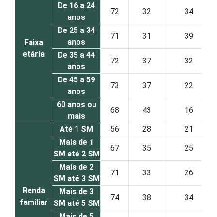
De 16 a 24
72
32
34
anos
De 25 a 34
71
31
39
anos
Faixa
etária
De 35 a 44
72
37
32
anos
De 45 a 59
73
37
22
anos
60 anos ou
68
43
16
mais
Até 1 SM
56
28
21
Mais de 1
67
35
25
SM até 2 SM
Mais de 2
71
33
26
SM até 3 SM
Renda
Mais de 3
74
38
34
familiar
SM até 5 SM
Mais de 5