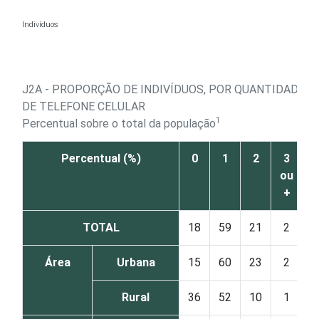
Ir para o conteúdo
Indivíduos
J2A - PROPORÇÃO DE INDIVÍDUOS, POR QUANTIDADE D
DE TELEFONE CELULAR
1
Percentual sobre o total da população
Percentual (%)
0
1
2
3
N
ou
+
r
TOTAL
18
59
21
2
Área
Urbana
15
60
23
2
Rural
36
52
10
1