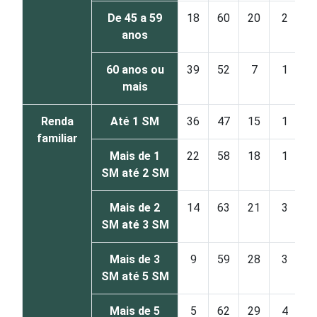
De 45 a 59
18
60
20
2
anos
60 anos ou
39
52
7
1
mais
Renda
Até 1 SM
36
47
15
1
familiar
Mais de 1
22
58
18
1
SM até 2 SM
Mais de 2
14
63
21
3
SM até 3 SM
Mais de 3
9
59
28
3
SM até 5 SM
Mais de 5
5
62
29
4