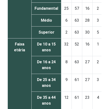
Fundamental
25
57
16
2
Médio
6
63
28
3
Superior
2
63
30
5
Faixa
De 10 a 15
32
52
16
1
etária
anos
De 16 a 24
8
63
27
2
anos
De 25 a 34
9
61
27
3
anos
De 35 a 44
12
61
23
4
anos