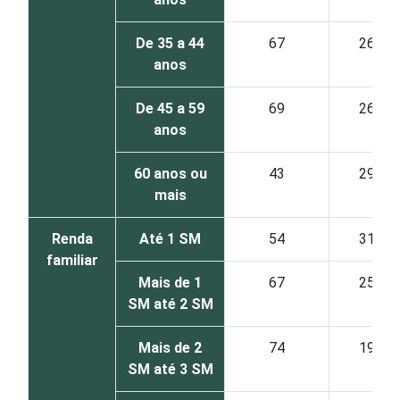
De 35 a 44
67
26
anos
De 45 a 59
69
26
anos
60 anos ou
43
29
mais
Renda
Até 1 SM
54
31
familiar
Mais de 1
67
25
SM até 2 SM
Mais de 2
74
19
SM até 3 SM