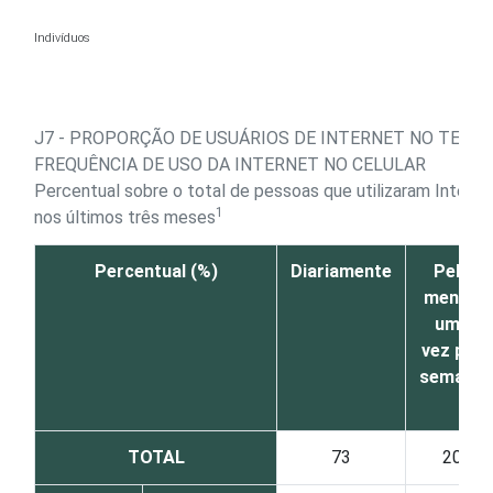
Ir para o conteúdo
Indivíduos
J7 - PROPORÇÃO DE USUÁRIOS DE INTERNET NO TELEF
FREQUÊNCIA DE USO DA INTERNET NO CELULAR
Percentual sobre o total de pessoas que utilizaram Interne
1
nos últimos três meses
Percentual (%)
Diariamente
Pelo
menos
uma
vez por
semana
TOTAL
73
20