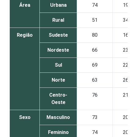
Área
Urbana
74
19
Rural
51
34
Região
Sudeste
80
16
Nordeste
66
23
Sul
69
22
Norte
63
26
Centro-
76
21
Oeste
Sexo
Masculino
73
20
Feminino
74
20