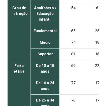
Grau de
Analfabeto /
54
6
instrução
Educação
infantil
Fundamental
65
25
Médio
74
19
Superior
81
16
Faixa
De 10 a 15
69
22
etária
anos
De 16 a 24
77
17
anos
De 25 a 34
76
17
anos