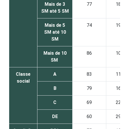
Mais de 3
77
18
SM até 5 SM
Mais de 5
74
19
SM até 10
SM
Mais de 10
86
10
SM
Classe
A
83
11
social
B
79
16
C
69
22
DE
60
29