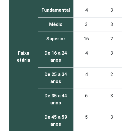
Fundamental
4
3
Médio
3
3
Superior
16
2
Faixa
De 16 a 24
4
3
etária
anos
De 25 a 34
4
2
anos
De 35 a 44
6
3
anos
De 45 a 59
5
3
anos