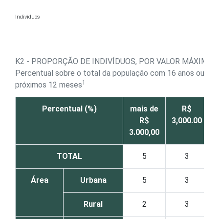
Ir para o conteúdo
Indivíduos
K2 - PROPORÇÃO DE INDIVÍDUOS, POR VALOR MÁXIMO
Percentual sobre o total da população com 16 anos ou mai
1
próximos 12 meses
Percentual (%)
mais de
R$
R$
3,000.00
2
3.000,00
TOTAL
5
3
Área
Urbana
5
3
Rural
2
3