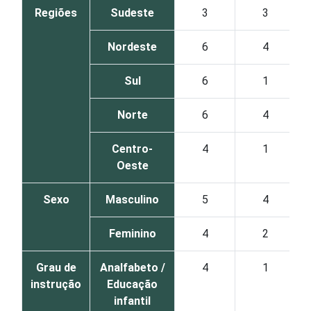
Regiões
Sudeste
3
3
Nordeste
6
4
Sul
6
1
Norte
6
4
Centro-
4
1
Oeste
Sexo
Masculino
5
4
Feminino
4
2
Grau de
Analfabeto /
4
1
instrução
Educação
infantil