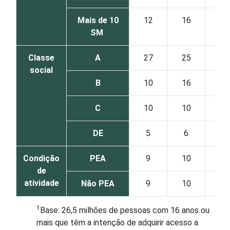
Mais de 10
12
16
52
SM
Classe
A
27
25
5
social
B
10
16
21
C
10
10
13
DE
5
6
11
Condição
PEA
9
10
14
de
atividade
Não PEA
9
10
14
1
Base: 26,5 milhões de pessoas com 16 anos ou
mais que têm a intenção de adquirir acesso a