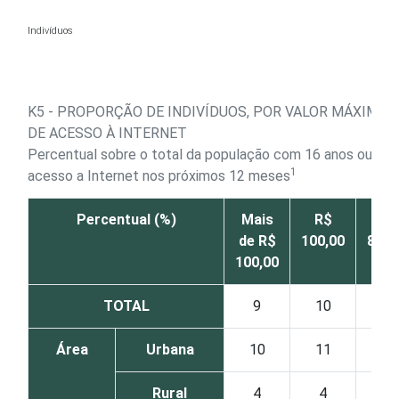
Ir para o conteúdo
Indivíduos
K5 - PROPORÇÃO DE INDIVÍDUOS, POR VALOR MÁXIMO
DE ACESSO À INTERNET
Percentual sobre o total da população com 16 anos ou mais
1
acesso a Internet nos próximos 12 meses
Percentual (%)
Mais
R$
R$
de R$
100,00
80,0
100,00
TOTAL
9
10
14
Área
Urbana
10
11
15
Rural
4
4
8