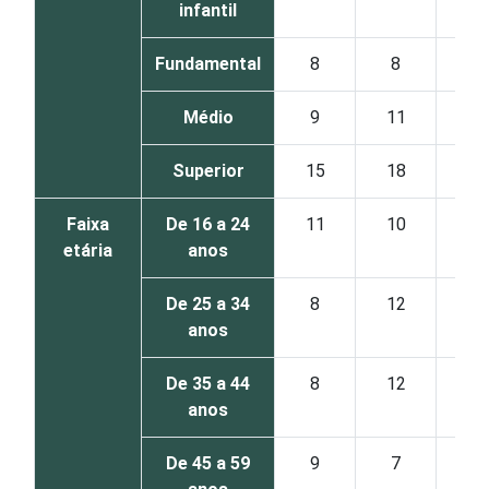
infantil
Fundamental
8
8
12
Médio
9
11
16
Superior
15
18
15
Faixa
De 16 a 24
11
10
20
etária
anos
De 25 a 34
8
12
12
anos
De 35 a 44
8
12
12
anos
De 45 a 59
9
7
8