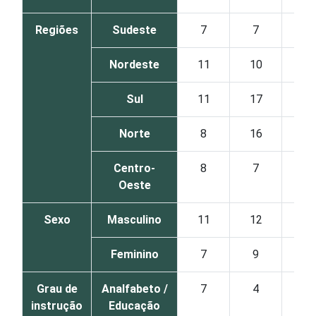
Regiões
Sudeste
7
7
16
Nordeste
11
10
13
Sul
11
17
19
Norte
8
16
7
Centro-
8
7
16
Oeste
Sexo
Masculino
11
12
15
Feminino
7
9
13
Grau de
Analfabeto /
7
4
3
instrução
Educação