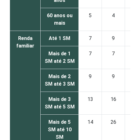
anos
60 anos ou
5
4
11
mais
Renda
Até 1 SM
7
9
9
familiar
Mais de 1
7
7
9
SM até 2 SM
Mais de 2
9
9
13
SM até 3 SM
Mais de 3
13
16
22
SM até 5 SM
Mais de 5
14
26
14
SM até 10
SM