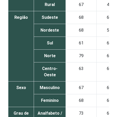
Rural
67
46
Região
Sudeste
68
67
Nordeste
68
57
Sul
61
67
Norte
79
66
Centro-
63
61
Oeste
Sexo
Masculino
67
64
Feminino
68
62
Grau de
Analfabeto /
73
60