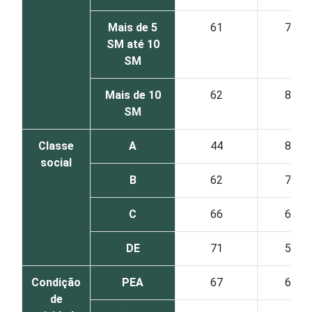
Mais de 5
61
79
SM até 10
SM
Mais de 10
62
82
SM
Classe
A
44
83
social
B
62
75
C
66
64
DE
71
58
Condição
PEA
67
61
de