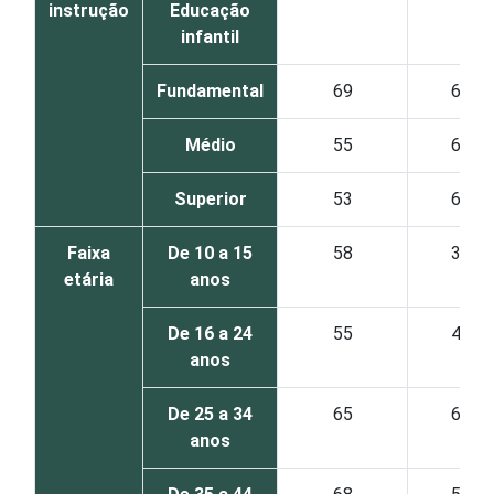
instrução
Educação
infantil
Fundamental
69
64
Médio
55
64
Superior
53
63
Faixa
De 10 a 15
58
32
etária
anos
De 16 a 24
55
48
anos
De 25 a 34
65
60
anos