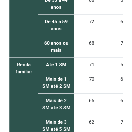
De 35 a 44
68
57
anos
De 45 a 59
72
66
anos
60 anos ou
68
71
mais
Renda
Até 1 SM
71
54
familiar
Mais de 1
70
65
SM até 2 SM
Mais de 2
66
66
SM até 3 SM
Mais de 3
62
70
SM até 5 SM