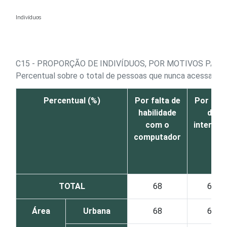
Ir para o conteúdo
Indivíduos
C15 - PROPORÇÃO DE INDIVÍDUOS, POR MOTIVOS PARA
Percentual sobre o total de pessoas que nunca acessaram 
Percentual (%)
Por falta de
Por falt
habilidade
de
com o
interess
computador
TOTAL
68
63
Área
Urbana
68
68