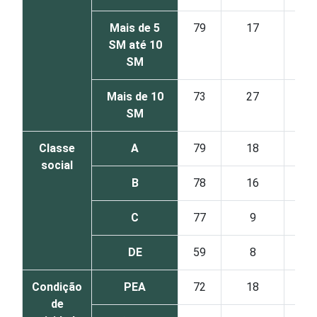
Mais de 5
79
17
SM até 10
SM
Mais de 10
73
27
SM
Classe
A
79
18
social
B
78
16
C
77
9
DE
59
8
Condição
PEA
72
18
de