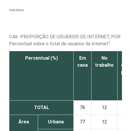
Ir para o conteúdo
Indivíduos
C4A -PROPORÇÃO DE USUÁRIOS DE INTERNET, POR LOC
1
Percentual sobre o total de usuários da Internet
Percentual (%)
Em
No
Na 
casa
trabalho
de o
pes
TOTAL
76
12
Área
Urbana
77
12