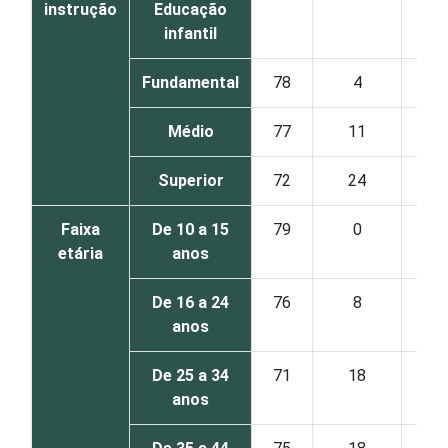
instrução
Educação
infantil
Fundamental
78
4
Médio
77
11
Superior
72
24
Faixa
De 10 a 15
79
0
1
etária
anos
De 16 a 24
76
8
anos
De 25 a 34
71
18
anos