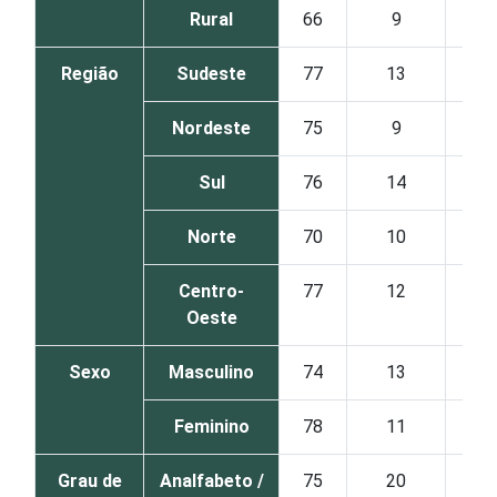
Rural
66
9
Região
Sudeste
77
13
Nordeste
75
9
Sul
76
14
Norte
70
10
Centro-
77
12
Oeste
Sexo
Masculino
74
13
Feminino
78
11
Grau de
Analfabeto /
75
20