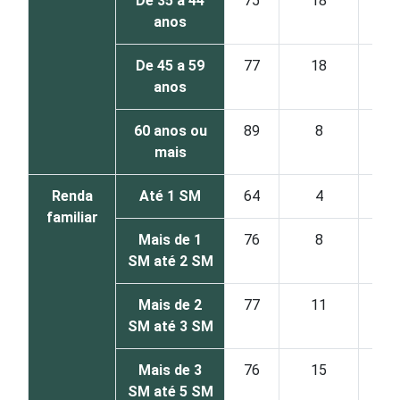
De 35 a 44
75
18
anos
De 45 a 59
77
18
anos
60 anos ou
89
8
mais
Renda
Até 1 SM
64
4
familiar
Mais de 1
76
8
SM até 2 SM
Mais de 2
77
11
SM até 3 SM
Mais de 3
76
15
SM até 5 SM