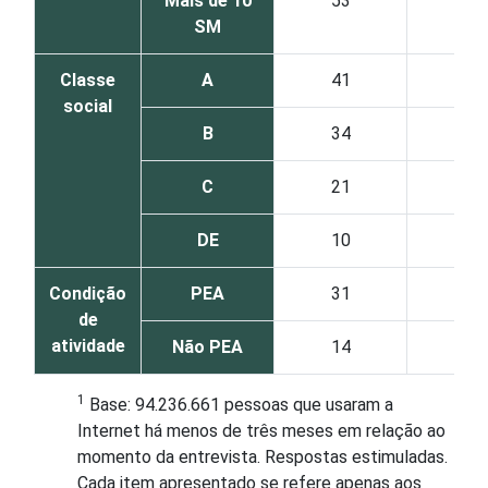
Mais de 10
53
52
SM
Classe
A
41
58
social
B
34
33
C
21
15
DE
10
6
Condição
PEA
31
28
de
atividade
Não PEA
14
12
1
Base: 94.236.661 pessoas que usaram a
Internet há menos de três meses em relação ao
momento da entrevista. Respostas estimuladas.
Cada item apresentado se refere apenas aos