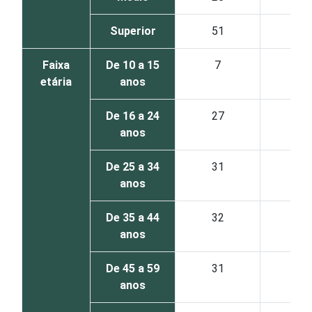
Superior
51
49
Faixa
De 10 a 15
7
4
etária
anos
De 16 a 24
27
21
anos
De 25 a 34
31
28
anos
De 35 a 44
32
29
anos
De 45 a 59
31
27
anos