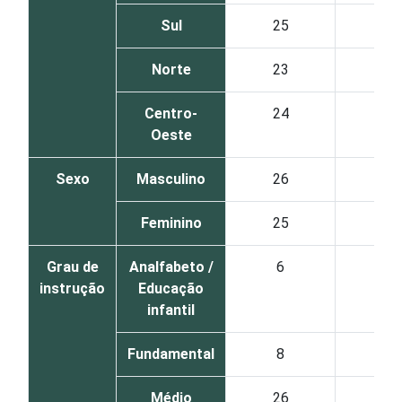
Sul
25
23
Norte
23
16
Centro-
24
24
Oeste
Sexo
Masculino
26
26
Feminino
25
20
Grau de
Analfabeto /
6
13
instrução
Educação
infantil
Fundamental
8
7
Médio
26
20