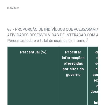
Ir para o conteúdo
Indivíduos
G3 - PROPORÇÃO DE INDIVÍDUOS QUE ACESSARAM A IN
ATIVIDADES DESENVOLVIDAS DE INTERAÇÃO COM AUT
1
Percentual sobre o total de usuários da Internet
Percentual (%)
Procurar
Reali
informações
algu
oferecidas
servi
por sites do
públi
governo
como, 
exemp
emit
docume
pel
Intern