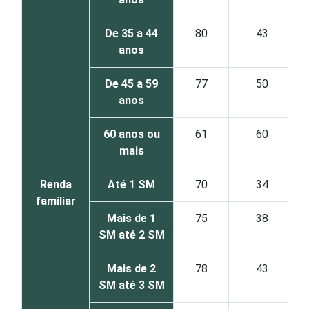
De 35 a 44
80
43
anos
De 45 a 59
77
50
anos
60 anos ou
61
60
mais
Renda
Até 1 SM
70
34
familiar
Mais de 1
75
38
SM até 2 SM
Mais de 2
78
43
SM até 3 SM