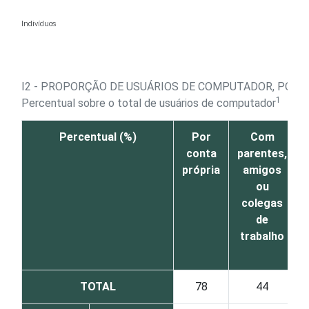
Ir para o conteúdo
Indivíduos
I2 - PROPORÇÃO DE USUÁRIOS DE COMPUTADOR, POR
1
Percentual sobre o total de usuários de computador
Percentual (%)
Por
Com
conta
parentes,
própria
amigos
ou
colegas
de
trabalho
TOTAL
78
44