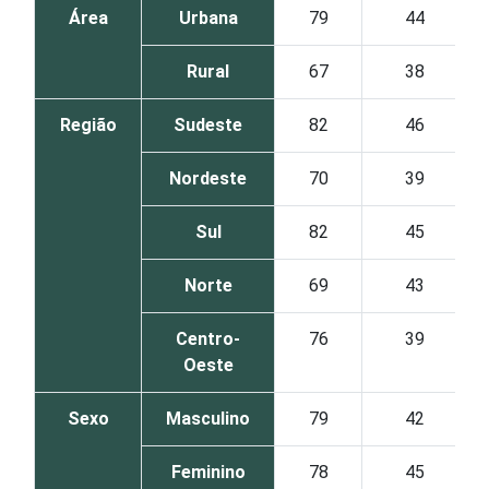
Área
Urbana
79
44
Rural
67
38
Região
Sudeste
82
46
Nordeste
70
39
Sul
82
45
Norte
69
43
Centro-
76
39
Oeste
Sexo
Masculino
79
42
Feminino
78
45