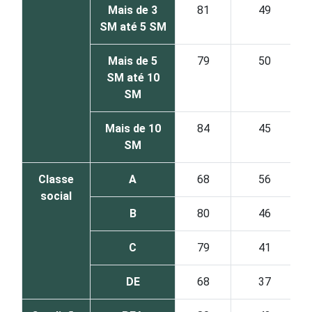
Mais de 3
81
49
SM até 5 SM
Mais de 5
79
50
SM até 10
SM
Mais de 10
84
45
SM
Classe
A
68
56
social
B
80
46
C
79
41
DE
68
37