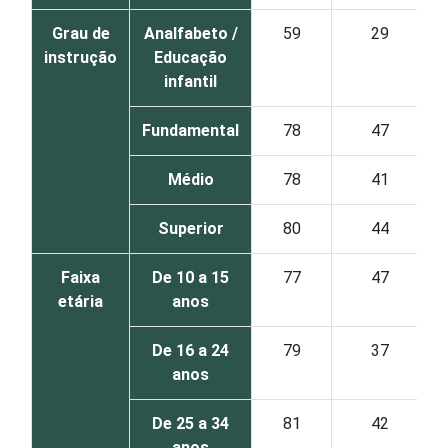
Grau de
Analfabeto /
59
29
instrução
Educação
infantil
Fundamental
78
47
Médio
78
41
Superior
80
44
Faixa
De 10 a 15
77
47
etária
anos
De 16 a 24
79
37
anos
De 25 a 34
81
42
anos