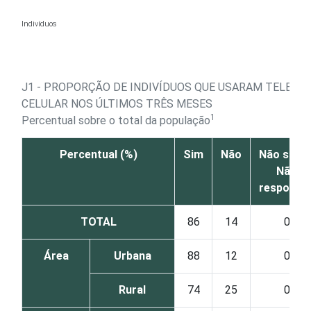
Ir para o conteúdo
Indivíduos
J1 - PROPORÇÃO DE INDIVÍDUOS QUE USARAM TELEFO
CELULAR NOS ÚLTIMOS TRÊS MESES
1
Percentual sobre o total da população
Percentual (%)
Sim
Não
Não sabe 
Não
responde
TOTAL
86
14
0
Área
Urbana
88
12
0
Rural
74
25
0