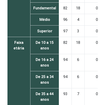
Fundamental
82
18
0
Médio
96
4
0
Superior
97
3
0
Faixa
De 10 a 15
82
18
0
etária
anos
De 16 a 24
94
6
0
anos
De 25 a 34
94
6
0
anos
De 35 a 44
93
7
0
anos