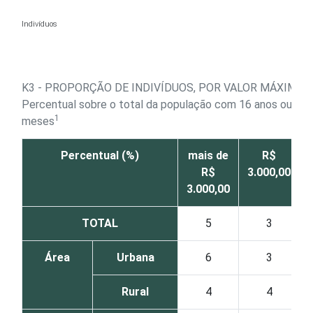
Ir para o conteúdo
Indivíduos
K3 - PROPORÇÃO DE INDIVÍDUOS, POR VALOR MÁXIMO
Percentual sobre o total da população com 16 anos ou mais
1
meses
Percentual (%)
mais de
R$
R$
3.000,00
3.000,00
TOTAL
5
3
Área
Urbana
6
3
Rural
4
4