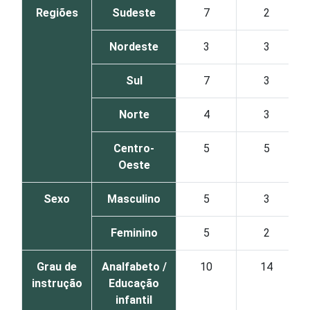
Regiões
Sudeste
7
2
Nordeste
3
3
Sul
7
3
Norte
4
3
Centro-
5
5
Oeste
Sexo
Masculino
5
3
Feminino
5
2
Grau de
Analfabeto /
10
14
instrução
Educação
infantil