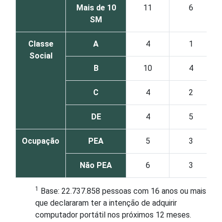
Mais de 10
11
6
SM
Classe
A
4
1
Social
B
10
4
C
4
2
DE
4
5
Ocupação
PEA
5
3
Não PEA
6
3
1
Base: 22.737.858 pessoas com 16 anos ou mais
que declararam ter a intenção de adquirir
computador portátil nos próximos 12 meses.