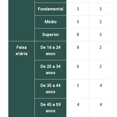
Fundamental
3
3
Médio
5
2
Superior
8
3
Faixa
De 16 a 24
8
2
etária
anos
De 25 a 34
6
2
anos
De 35 a 44
3
4
anos
De 45 a 59
4
4
anos