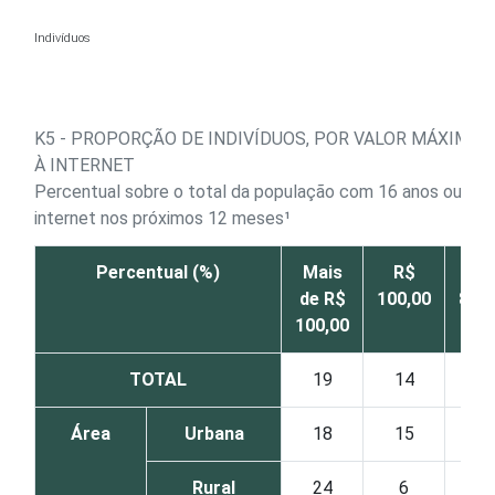
Ir para o conteúdo
Indivíduos
K5 - PROPORÇÃO DE INDIVÍDUOS, POR VALOR MÁXIMO
À INTERNET
Percentual sobre o total da população com 16 anos ou mais
internet nos próximos 12 meses¹
Percentual (%)
Mais
R$
R$
de R$
100,00
80,0
100,00
TOTAL
19
14
16
Área
Urbana
18
15
16
Rural
24
6
16