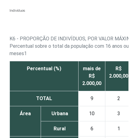
Ir para o conteúdo
Indivíduos
K6 - PROPORÇÃO DE INDIVÍDUOS, POR VALOR MÁXIMO
Percentual sobre o total da população com 16 anos ou mais 
meses1
Percentual (%)
mais de
R$
R$
2.000,00
2.000,00
TOTAL
9
2
Área
Urbana
10
3
Rural
6
1