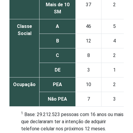
Mais de 10
37
2
SM
Classe
A
46
5
Social
B
12
4
C
8
2
DE
3
1
Ocupação
PEA
10
2
Não PEA
7
3
1
Base: 29.212.523 pessoas com 16 anos ou mais
que declararam ter a intenção de adquirir
telefone celular nos próximos 12 meses.