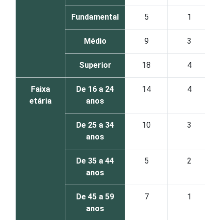
Fundamental
5
1
Médio
9
3
Superior
18
4
Faixa
De 16 a 24
14
4
etária
anos
De 25 a 34
10
3
anos
De 35 a 44
5
2
anos
De 45 a 59
7
1
anos