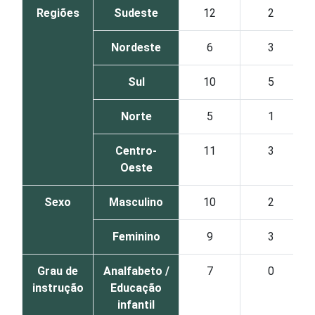
Regiões
Sudeste
12
2
Nordeste
6
3
Sul
10
5
Norte
5
1
Centro-
11
3
Oeste
Sexo
Masculino
10
2
Feminino
9
3
Grau de
Analfabeto /
7
0
instrução
Educação
infantil