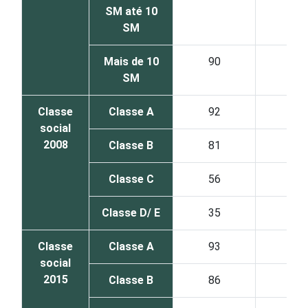
SM até 10
SM
Mais de 10
90
59
SM
Classe
Classe A
92
53
social
2008
Classe B
81
50
Classe C
56
34
Classe D/ E
35
19
Classe
Classe A
93
58
social
2015
Classe B
86
53