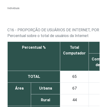
Ir para o conteúdo
Indivíduos
C16 - PROPORÇÃO DE USUÁRIOS DE INTERNET, POR DI
Percentual sobre o total de usuários da Internet
Percentual %
Total
Computador
Comput
de me
TOTAL
65
39
Área
Urbana
67
40
Rural
44
29