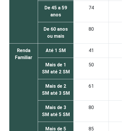
De 45 a 59
74
49
anos
De 60 anos
80
51
ou mais
Renda
Até 1 SM
41
24
Familiar
Mais de 1
50
31
SM até 2 SM
Mais de 2
61
38
SM até 3 SM
Mais de 3
80
51
SM até 5 SM
Mais de 5
85
50