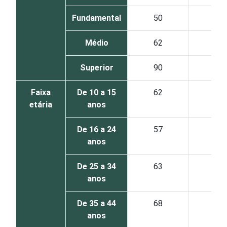
Fundamental
50
28
Médio
62
40
Superior
90
55
Faixa
De 10 a 15
62
37
etária
anos
De 16 a 24
57
34
anos
De 25 a 34
63
38
anos
De 35 a 44
68
41
anos