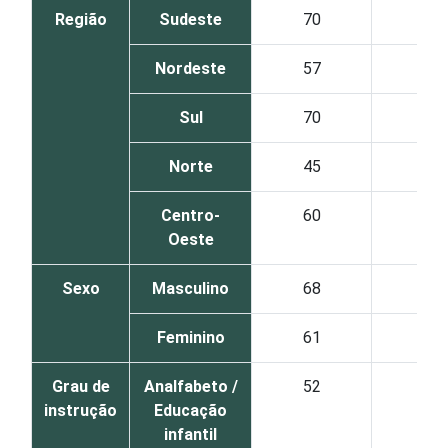
Região
Sudeste
70
46
Nordeste
57
33
Sul
70
37
Norte
45
24
Centro-
60
39
Oeste
Sexo
Masculino
68
42
Feminino
61
37
Grau de
Analfabeto /
52
35
instrução
Educação
infantil