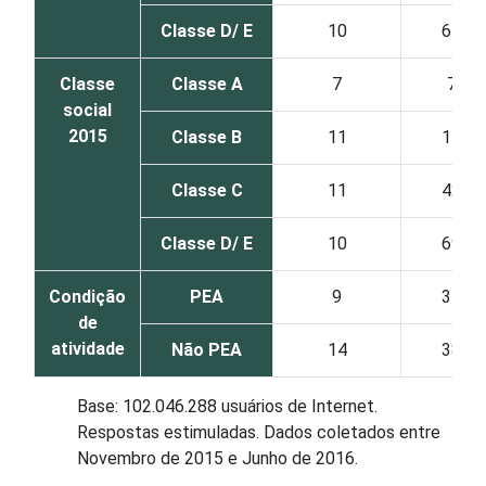
Classe D/ E
10
65
Classe
Classe A
7
7
social
2015
Classe B
11
14
Classe C
11
42
Classe D/ E
10
69
Condição
PEA
9
34
de
atividade
Não PEA
14
38
Base: 102.046.288 usuários de Internet.
Respostas estimuladas. Dados coletados entre
Novembro de 2015 e Junho de 2016.