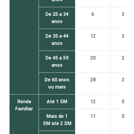
De 25 a 34
6
37
anos
De 35 a 44
12
32
anos
De 45 a 59
20
26
anos
De 60 anos
28
20
ou mais
Renda
Até 1 SM
12
59
Familiar
Mais de 1
11
50
SM até 2 SM