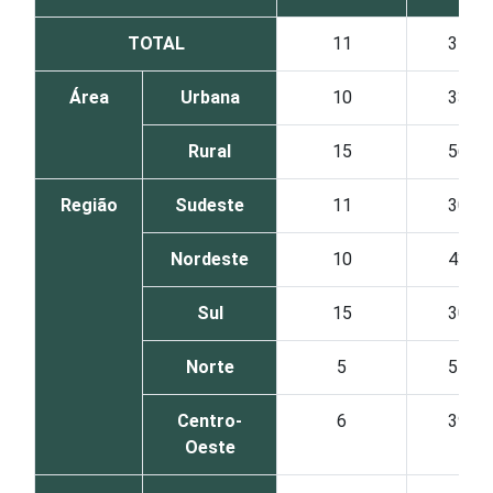
TOTAL
11
35
Área
Urbana
10
33
Rural
15
56
Região
Sudeste
11
30
Nordeste
10
43
Sul
15
30
Norte
5
55
Centro-
6
39
Oeste