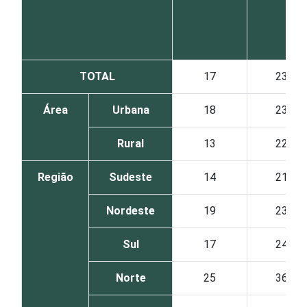
TOTAL
17
23
Área
Urbana
18
23
Rural
13
22
Região
Sudeste
14
21
Nordeste
19
23
Sul
17
24
Norte
25
36