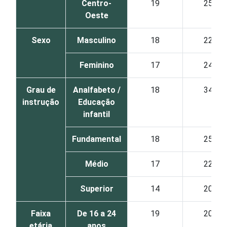
Centro-
19
25
Oeste
Sexo
Masculino
18
22
Feminino
17
24
Grau de
Analfabeto /
18
34
instrução
Educação
infantil
Fundamental
18
25
Médio
17
22
Superior
14
20
Faixa
De 16 a 24
19
20
etária
anos