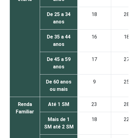
De 25 a 34
18
28
anos
De 35 a 44
16
18
anos
De 45 a 59
17
27
anos
De 60 anos
9
25
ou mais
Renda
Até 1 SM
23
28
Familiar
Mais de 1
18
22
SM até 2 SM