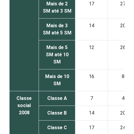
Mais de 2
17
27
SM até 3 SM
Mais de 3
14
20
SM até 5 SM
Mais de 5
12
26
SM até 10
SM
Mais de 10
16
8
SM
Classe
Classe A
7
4
social
2008
Classe B
14
20
Classe C
17
24