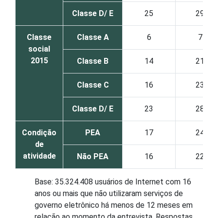
Classe D/ E
25
29
Classe
Classe A
6
7
social
2015
Classe B
14
21
Classe C
16
23
Classe D/ E
23
28
Condição
PEA
17
24
de
atividade
Não PEA
16
22
Base: 35.324.408 usuários de Internet com 16
anos ou mais que não utilizaram serviços de
governo eletrônico há menos de 12 meses em
relação ao momento da entrevista. Respostas