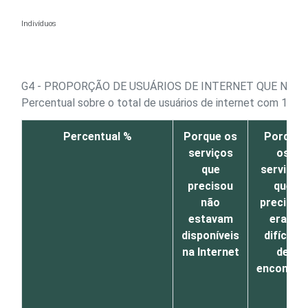
Ir para o conteúdo
Indivíduos
G4 - PROPORÇÃO DE USUÁRIOS DE INTERNET QUE NÃO
Percentual sobre o total de usuários de internet com 16 a
Percentual %
Porque os
Porque
serviços
os
que
serviços
precisou
que
não
precisou
estavam
eram
disponíveis
difíceis
na Internet
de
encontra