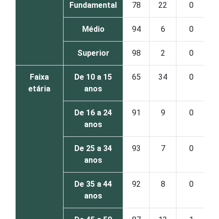
Fundamental
78
22
0
Médio
94
6
0
Superior
98
2
0
Faixa
De 10 a 15
65
34
0
etária
anos
De 16 a 24
91
9
0
anos
De 25 a 34
93
7
0
anos
De 35 a 44
92
8
0
anos