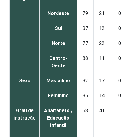
Nordeste
79
21
0
Sul
87
12
0
Norte
77
22
0
Centro-
88
11
0
Oeste
Sexo
Masculino
82
17
0
Feminino
85
14
0
Grau de
Analfabeto /
58
41
1
instrução
Educação
infantil