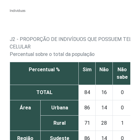
Ir para o conteúdo
Indivíduos
J2 - PROPORÇÃO DE INDIVÍDUOS QUE POSSUEM TELEF
CELULAR
Percentual sobre o total da população
Percentual %
Sim
Não
Não
sabe
r
TOTAL
84
16
0
Área
Urbana
86
14
0
Rural
71
28
1
Região
Sudeste
86
14
0