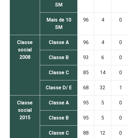
SM
Mais de 10
96
4
0
SM
Classe
Classe A
96
4
0
social
2008
Classe B
93
6
0
Classe C
85
14
0
Classe D/ E
68
32
1
Classe
Classe A
95
5
0
social
2015
Classe B
95
5
0
Classe C
88
12
0