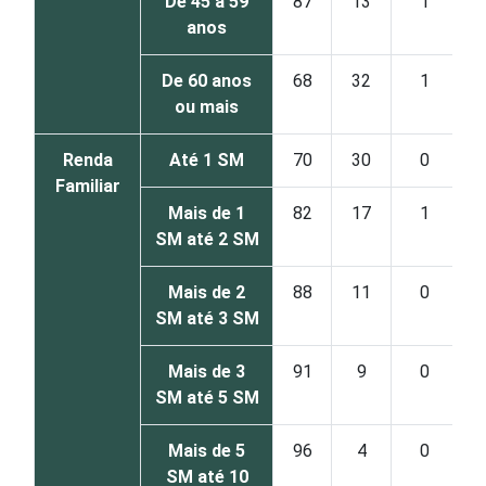
De 45 a 59
87
13
1
anos
De 60 anos
68
32
1
ou mais
Renda
Até 1 SM
70
30
0
Familiar
Mais de 1
82
17
1
SM até 2 SM
Mais de 2
88
11
0
SM até 3 SM
Mais de 3
91
9
0
SM até 5 SM
Mais de 5
96
4
0
SM até 10