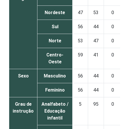
Nordeste
47
53
0
Sul
56
44
0
Norte
53
47
0
Centro-
59
41
0
Oeste
Sexo
Masculino
56
44
0
Feminino
56
44
0
Grau de
Analfabeto /
5
95
0
instrução
Educação
infantil