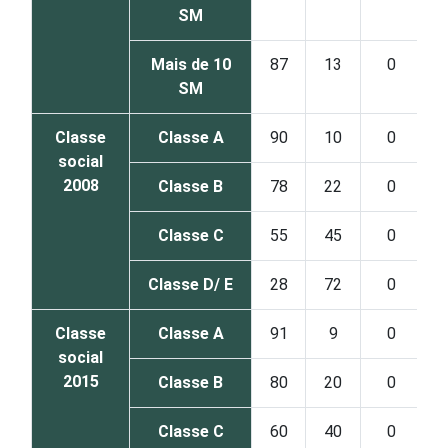
SM
Mais de 10
87
13
0
SM
Classe
Classe A
90
10
0
social
2008
Classe B
78
22
0
Classe C
55
45
0
Classe D/ E
28
72
0
Classe
Classe A
91
9
0
social
2015
Classe B
80
20
0
Classe C
60
40
0