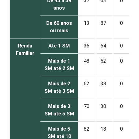
De 45 a 59
37
63
0
anos
De 60 anos
13
87
0
ou mais
Renda
Até 1 SM
36
64
0
Familiar
Mais de 1
48
52
0
SM até 2 SM
Mais de 2
62
38
0
SM até 3 SM
Mais de 3
70
30
0
SM até 5 SM
Mais de 5
82
18
0
SM até 10