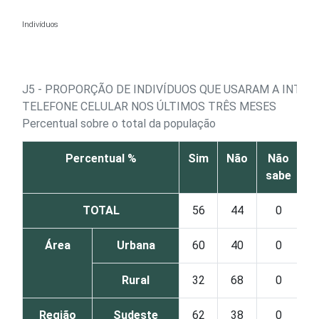
Ir para o conteúdo
Indivíduos
J5 - PROPORÇÃO DE INDIVÍDUOS QUE USARAM A INTER
TELEFONE CELULAR NOS ÚLTIMOS TRÊS MESES
Percentual sobre o total da população
Percentual %
Sim
Não
Não
sabe
r
TOTAL
56
44
0
Área
Urbana
60
40
0
Rural
32
68
0
Região
Sudeste
62
38
0