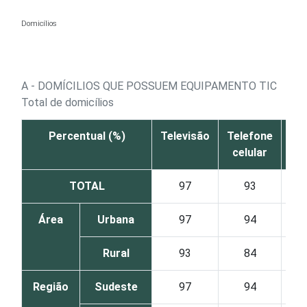
Ir para o conteúdo
Domicílios
A - DOMÍCILIOS QUE POSSUEM EQUIPAMENTO TIC
Total de domicílios
Percentual (%)
Televisão
Telefone
Rá
celular
TOTAL
97
93
6
Área
Urbana
97
94
6
Rural
93
84
6
Região
Sudeste
97
94
6