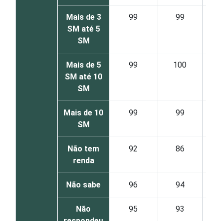
Mais de 3
99
99
7
SM até 5
SM
Mais de 5
99
100
7
SM até 10
SM
Mais de 10
99
99
6
SM
Não tem
92
86
5
renda
Não sabe
96
94
6
Não
95
93
6
respondeu