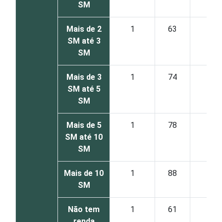
SM
Mais de 2
1
63
25
SM até 3
SM
Mais de 3
1
74
33
SM até 5
SM
Mais de 5
1
78
40
SM até 10
SM
Mais de 10
1
88
48
SM
Não tem
1
61
31
renda