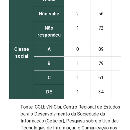
Não sabe
2
56
29
Não
1
72
42
respondeu
Classe
A
0
89
58
social
B
1
79
38
C
1
61
24
DE
1
34
11
Fonte: CGI.br/NIC.br, Centro Regional de Estudos
para o Desenvolvimento da Sociedade da
Informação (Cetic.br), Pesquisa sobre o Uso das
Tecnologias de Informação e Comunicação nos