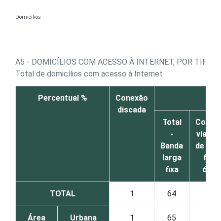
Ir para o conteúdo
Domicílios
A5 - DOMICÍLIOS COM ACESSO À INTERNET, POR TIPO 
Total de domicílios com acesso à Internet
Percentual %
Conexão
discada
Total
Conex
-
via ca
Banda
de TV 
larga
fibra
fixa
ótic
TOTAL
1
64
28
Área
Urbana
1
65
30