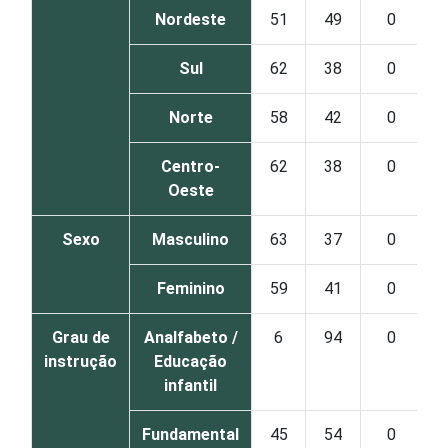
Nordeste
51
49
0
Sul
62
38
0
Norte
58
42
0
Centro-
62
38
0
Oeste
Sexo
Masculino
63
37
0
Feminino
59
41
0
Grau de
Analfabeto /
6
94
0
instrução
Educação
infantil
Fundamental
45
54
0