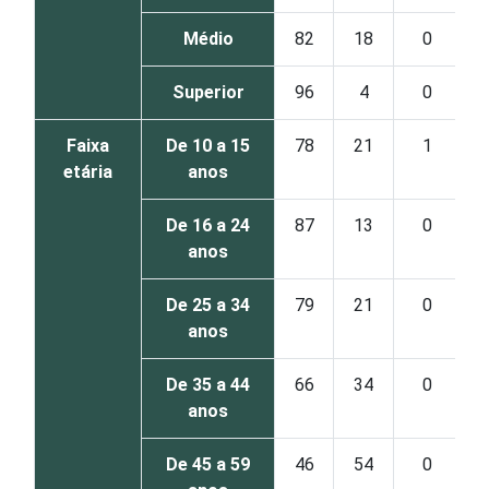
Médio
82
18
0
Superior
96
4
0
Faixa
De 10 a 15
78
21
1
etária
anos
De 16 a 24
87
13
0
anos
De 25 a 34
79
21
0
anos
De 35 a 44
66
34
0
anos
De 45 a 59
46
54
0