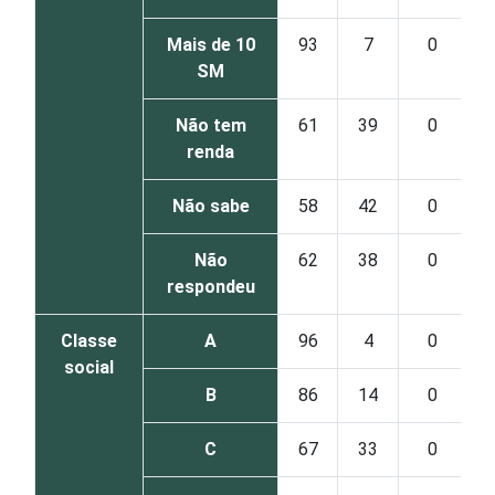
Mais de 10
93
7
0
SM
Não tem
61
39
0
renda
Não sabe
58
42
0
Não
62
38
0
respondeu
Classe
A
96
4
0
social
B
86
14
0
C
67
33
0