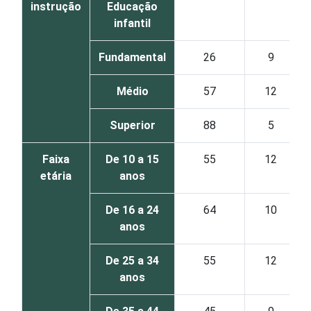
instrução
Educação
infantil
Fundamental
26
9
Médio
57
12
Superior
88
5
Faixa
De 10 a 15
55
12
etária
anos
De 16 a 24
64
10
anos
De 25 a 34
55
12
anos