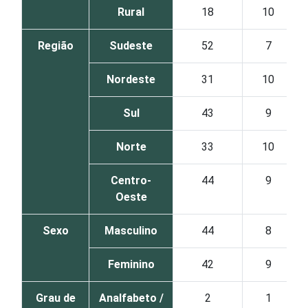
Rural
18
10
Região
Sudeste
52
7
Nordeste
31
10
Sul
43
9
Norte
33
10
Centro-
44
9
Oeste
Sexo
Masculino
44
8
Feminino
42
9
Grau de
Analfabeto /
2
1