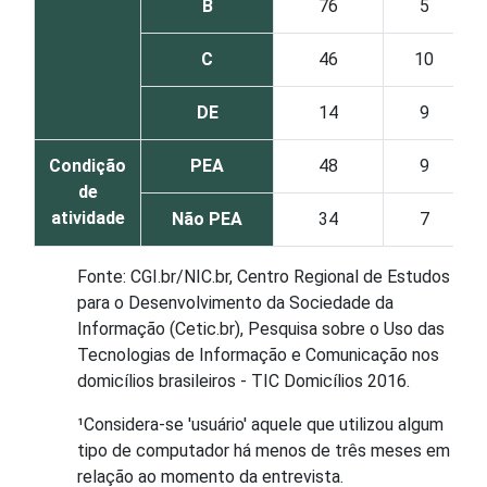
B
76
5
C
46
10
DE
14
9
Condição
PEA
48
9
de
atividade
Não PEA
34
7
Fonte: CGI.br/NIC.br, Centro Regional de Estudos
para o Desenvolvimento da Sociedade da
Informação (Cetic.br), Pesquisa sobre o Uso das
Tecnologias de Informação e Comunicação nos
domicílios brasileiros - TIC Domicílios 2016.
¹Considera-se 'usuário' aquele que utilizou algum
tipo de computador há menos de três meses em
relação ao momento da entrevista.