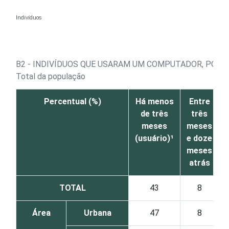
Ir para o conteúdo
Indivíduos
B2 - INDIVÍDUOS QUE USARAM UM COMPUTADOR, POR 
Total da população
Percentual (%)
Há menos
Entre
de três
três
meses
meses
(usuário)¹
e doze
meses
atrás
TOTAL
43
8
Área
Urbana
47
8