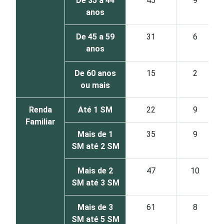
De 35 a 44
45
9
anos
De 45 a 59
31
6
anos
De 60 anos
15
2
ou mais
Renda
Até 1 SM
22
9
Familiar
Mais de 1
35
9
SM até 2 SM
Mais de 2
47
10
SM até 3 SM
Mais de 3
61
8
SM até 5 SM