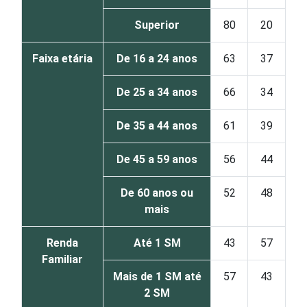
Superior
80
20
Faixa etária
De 16 a 24 anos
63
37
De 25 a 34 anos
66
34
De 35 a 44 anos
61
39
De 45 a 59 anos
56
44
De 60 anos ou
52
48
mais
Renda
Até 1 SM
43
57
Familiar
Mais de 1 SM até
57
43
2 SM