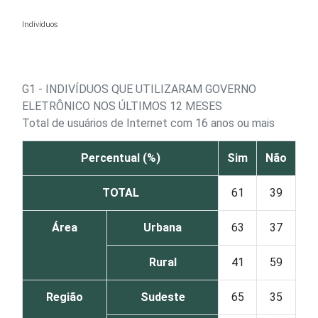
Ir para o conteúdo
Indivíduos
G1 - INDIVÍDUOS QUE UTILIZARAM GOVERNO
ELETRÔNICO NOS ÚLTIMOS 12 MESES
Total de usuários de Internet com 16 anos ou mais
Percentual (%)
Sim
Não
TOTAL
61
39
Área
Urbana
63
37
Rural
41
59
Região
Sudeste
65
35