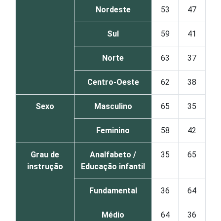
Nordeste
53
47
Sul
59
41
Norte
63
37
Centro-Oeste
62
38
Sexo
Masculino
65
35
Feminino
58
42
Grau de
Analfabeto /
35
65
instrução
Educação infantil
Fundamental
36
64
Médio
64
36