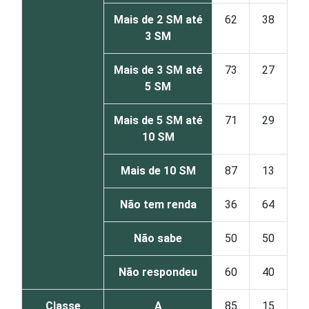
Mais de 2 SM até
62
38
3 SM
Mais de 3 SM até
73
27
5 SM
Mais de 5 SM até
71
29
10 SM
Mais de 10 SM
87
13
Não tem renda
36
64
Não sabe
50
50
Não respondeu
60
40
Classe
A
85
15