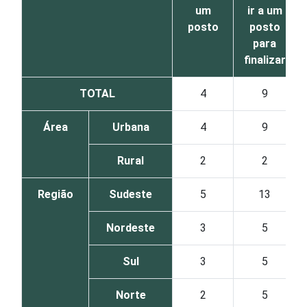
um
ir a um
posto
posto
para
finalizar
TOTAL
4
9
Área
Urbana
4
9
Rural
2
2
Região
Sudeste
5
13
Nordeste
3
5
Sul
3
5
Norte
2
5