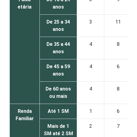
etária
anos
De 25 a 34
3
11
anos
De 35 a 44
4
8
anos
De 45 a 59
4
6
anos
De 60 anos
4
8
ou mais
Renda
Até 1 SM
1
6
Familiar
Mais de 1
2
7
SM até 2 SM