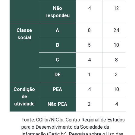
Não
4
12
respondeu
Classe
A
8
24
social
B
5
10
C
4
8
DE
1
3
Condição
PEA
4
10
de
atividade
Não PEA
2
4
Fonte: CGI.br/NIC.br, Centro Regional de Estudos
para o Desenvolvimento da Sociedade da
Informação (Cetic.br), Pesquisa sobre o Uso das