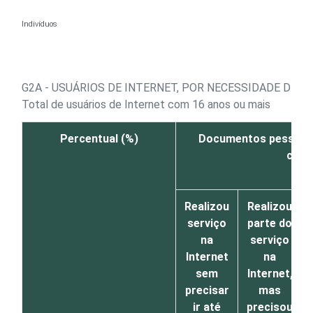
Ir para o conteúdo
Indivíduos
G2A - USUÁRIOS DE INTERNET, POR NECESSIDADE DE 
Total de usuários de Internet com 16 anos ou mais
Percentual (%)
Documentos pessoais
carte
Realizou
Realizou
serviço
parte do
na
serviço
Internet
na
sem
Internet,
precisar
mas
ir até
precisou