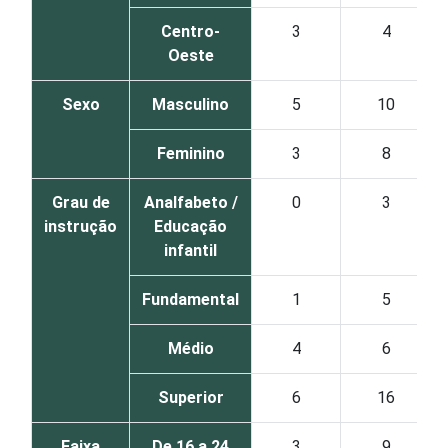
Centro-
3
4
Oeste
Sexo
Masculino
5
10
Feminino
3
8
Grau de
Analfabeto /
0
3
instrução
Educação
infantil
Fundamental
1
5
Médio
4
6
Superior
6
16
Faixa
De 16 a 24
3
9