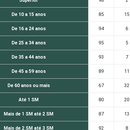
Superior
98
2
De 10 a 15 anos
85
15
De 16 a 24 anos
94
6
De 25 a 34 anos
95
5
De 35 a 44 anos
93
7
De 45 a 59 anos
89
11
De 60 anos ou mais
67
32
Até 1 SM
80
20
Mais de 1 SM até 2 SM
87
13
Mais de 2 SM até 3 SM
92
8