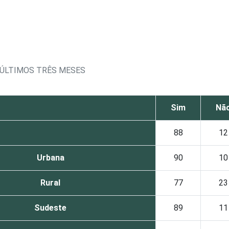
 ÚLTIMOS TRÊS MESES
Sim
Nã
88
12
Urbana
90
10
Rural
77
23
Sudeste
89
11