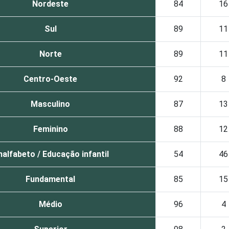
Nordeste
84
16
Sul
89
11
Norte
89
11
Centro-Oeste
92
8
Masculino
87
13
Feminino
88
12
alfabeto / Educação infantil
54
46
Fundamental
85
15
Médio
96
4