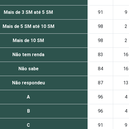
Mais de 3 SM até 5 SM
91
9
Mais de 5 SM até 10 SM
98
2
Mais de 10 SM
98
2
Não tem renda
83
16
Não sabe
84
16
Não respondeu
87
13
A
96
4
B
96
4
C
91
9