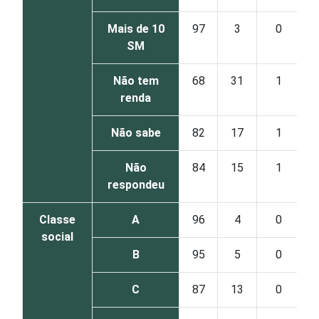
Mais de 10
97
3
0
SM
Não tem
68
31
1
renda
Não sabe
82
17
1
Não
84
15
1
respondeu
Classe
A
96
4
0
social
B
95
5
0
C
87
13
0