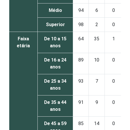
Médio
94
6
0
Superior
98
2
0
Faixa
De 10 a 15
64
35
1
etária
anos
De 16 a 24
89
10
0
anos
De 25 a 34
93
7
0
anos
De 35 a 44
91
9
0
anos
De 45 a 59
85
14
0