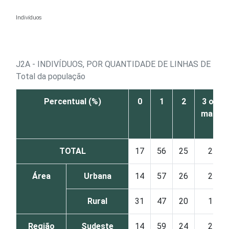
Ir para o conteúdo
Indivíduos
J2A - INDIVÍDUOS, POR QUANTIDADE DE LINHAS DE TE
Total da população
Percentual (%)
0
1
2
3 ou
mais
TOTAL
17
56
25
2
Área
Urbana
14
57
26
2
Rural
31
47
20
1
Região
Sudeste
14
59
24
2