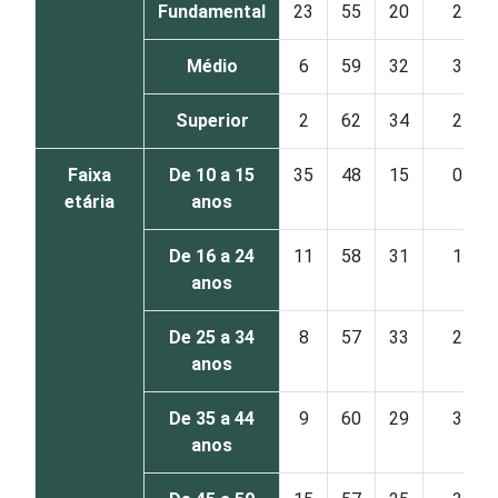
Fundamental
23
55
20
2
Médio
6
59
32
3
Superior
2
62
34
2
Faixa
De 10 a 15
35
48
15
0
etária
anos
De 16 a 24
11
58
31
1
anos
De 25 a 34
8
57
33
2
anos
De 35 a 44
9
60
29
3
anos