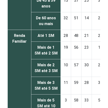
De 45 a 59
15
57
25
3
anos
De 60 anos
32
51
14
2
ou mais
Renda
Até 1 SM
28
48
21
2
Familiar
Mais de 1
19
56
23
1
SM até 2 SM
Mais de 2
10
57
30
2
SM até 3 SM
Mais de 3
11
59
28
3
SM até 5 SM
Mais de 5
3
58
33
5
SM até 10