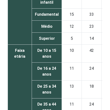
infantil
Fundamental
15
33
Médio
12
23
Superior
5
14
Faixa
De 10 a 15
10
42
etária
anos
De 16 a 24
11
24
anos
De 25 a 34
13
18
anos
De 35 a 44
11
24