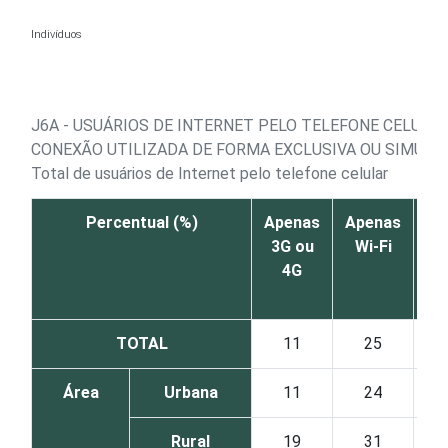
Ir para o conteúdo
Indivíduos
J6A - USUÁRIOS DE INTERNET PELO TELEFONE CELULAR
CONEXÃO UTILIZADA DE FORMA EXCLUSIVA OU SIMULT
Total de usuários de Internet pelo telefone celular
Percentual (%)
Apenas
Apenas
Am
3G ou
Wi-Fi
4G
TOTAL
11
25
Área
Urbana
11
24
Rural
19
31