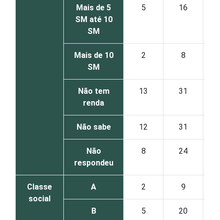
Mais de 5
5
16
SM até 10
SM
Mais de 10
2
8
SM
Não tem
13
31
renda
Não sabe
12
31
Não
8
24
respondeu
Classe
A
2
9
social
B
5
20