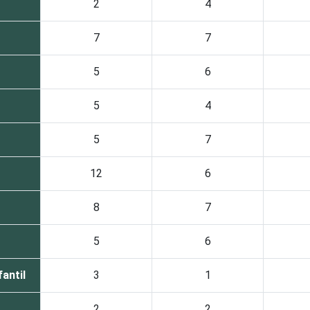
2
4
7
7
5
6
5
4
5
7
12
6
8
7
5
6
antil
3
1
2
2