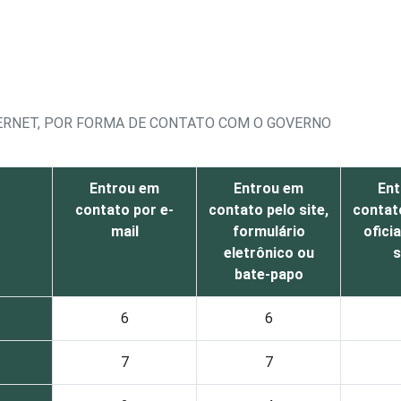
TERNET, POR FORMA DE CONTATO COM O GOVERNO
Entrou em
Entrou em
Ent
contato por e-
contato pelo site,
contato
mail
formulário
ofici
eletrônico ou
s
bate-papo
6
6
7
7