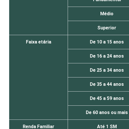
Médio
Superior
Faixa etária
De 10 a 15 anos
De 16 a 24 anos
De 25 a 34 anos
De 35 a 44 anos
De 45 a 59 anos
De 60 anos ou mais
Renda Familiar
Até 1 SM