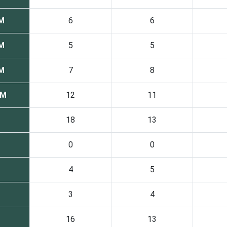
SM
6
6
SM
5
5
SM
7
8
SM
12
11
18
13
0
0
4
5
3
4
16
13