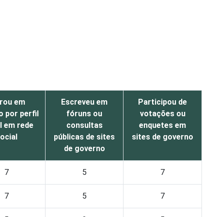
rou em
Escreveu em
Participou de
 por perfil
fóruns ou
votações ou
al em rede
consultas
enquetes em
ocial
públicas de sites
sites de governo
de governo
7
5
7
7
5
7