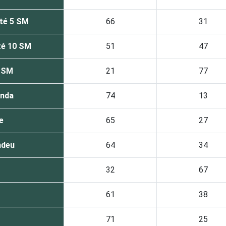
té 5 SM
66
31
té 10 SM
51
47
0 SM
21
77
enda
74
13
e
65
27
ndeu
64
34
32
67
61
38
71
25