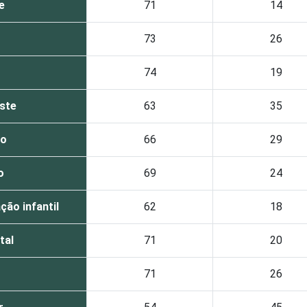
e
71
14
73
26
74
19
ste
63
35
no
66
29
o
69
24
ção infantil
62
18
tal
71
20
71
26