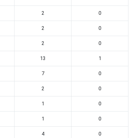
2
0
2
0
2
0
13
1
7
0
2
0
1
0
1
0
4
0