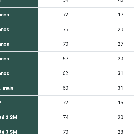
r
54
45
anos
72
17
anos
75
20
anos
70
27
anos
67
29
anos
62
31
u mais
60
31
M
72
15
té 2 SM
74
20
té 3 SM
70
28