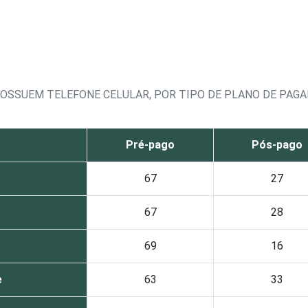
 POSSUEM TELEFONE CELULAR, POR TIPO DE PLANO DE PA
Pré-pago
Pós-pago
67
27
67
28
69
16
e
63
33