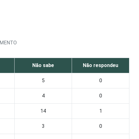
GAMENTO
Não sabe
Não respondeu
5
0
4
0
14
1
3
0