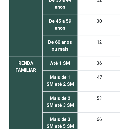
De 35 a 44
52
anos
De 45 a 59
30
anos
De 60 anos
12
ou mais
RENDA
Até 1 SM
36
FAMILIAR
Mais de 1
47
SM até 2 SM
Mais de 2
53
SM até 3 SM
Mais de 3
66
SM até 5 SM