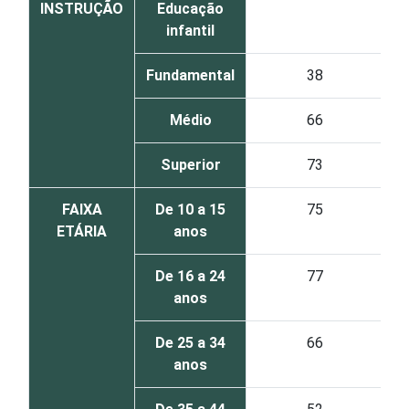
INSTRUÇÃO
Educação
infantil
Fundamental
38
Médio
66
Superior
73
FAIXA
De 10 a 15
75
ETÁRIA
anos
De 16 a 24
77
anos
De 25 a 34
66
anos