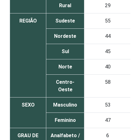
Rural
29
REGIÃO
Sudeste
55
Nordeste
44
Sul
45
Norte
40
Centro-
58
Oeste
SEXO
Masculino
53
Feminino
47
GRAU DE
Analfabeto /
6