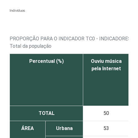
Ir para o conteúdo
Indivíduos
PROPORÇÃO PARA O INDICADOR TC0 - INDICADORES FI
Total da população
Percentual (%)
Ouviu música
pela Internet
f
TOTAL
50
ÁREA
Urbana
53