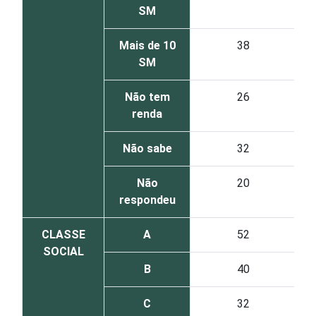
SM
Mais de 10
38
SM
Não tem
26
renda
Não sabe
32
Não
20
respondeu
CLASSE
A
52
SOCIAL
B
40
C
32