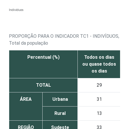
Ir para o conteúdo
Indivíduos
PROPORÇÃO PARA O INDICADOR TC1 - INDIVÍDUOS, P
Total da população
Percentual (%)
Todos os dias
P
ou quase todos
v
os dias
TOTAL
29
ÁREA
Urbana
31
Rural
13
REGIÃO
Sudeste
33