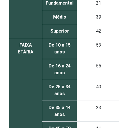
Fundamental
21
Médio
39
Superior
42
FAIXA
De 10 a 15
53
ETÁRIA
anos
De 16 a 24
55
anos
De 25 a 34
40
anos
De 35 a 44
23
anos