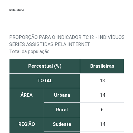
Ir para o conteúdo
Indivíduos
PROPORÇÃO PARA O INDICADOR TC12 - INDIVÍDUOS, P
SÉRIES ASSISTIDAS PELA INTERNET
Total da população
Percentual (%)
Brasileiras
TOTAL
13
ÁREA
Urbana
14
Rural
6
REGIÃO
Sudeste
14