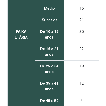
Médio
16
Superior
21
FAIXA
De 10 a 15
25
ETÁRIA
anos
De 16 a 24
22
anos
De 25 a 34
19
anos
De 35 a 44
12
anos
De 45 a 59
5