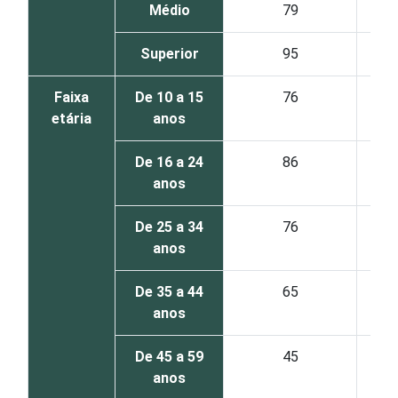
Médio
79
Superior
95
Faixa
De 10 a 15
76
etária
anos
De 16 a 24
86
anos
De 25 a 34
76
anos
De 35 a 44
65
anos
De 45 a 59
45
anos