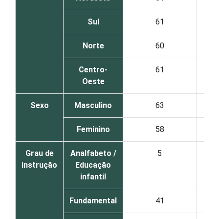
Sul
61
Norte
60
Centro-
61
Oeste
Sexo
Masculino
63
Feminino
58
Grau de
Analfabeto /
5
instrução
Educação
infantil
Fundamental
41