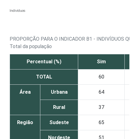
Ir para o conteúdo
Indivíduos
PROPORÇÃO PARA O INDICADOR B1 - INDIVÍDUOS QUE
Total da população
Percentual (%)
Sim
TOTAL
60
Área
Urbana
64
Rural
37
Região
Sudeste
65
Nordeste
51