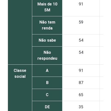
Mais de 10
91
SM
Não tem
59
renda
Não sabe
54
Não
54
respondeu
Classe
A
91
social
B
87
C
65
DE
35