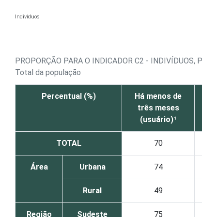
Ir para o conteúdo
Indivíduos
PROPORÇÃO PARA O INDICADOR C2 - INDIVÍDUOS, POR
Total da população
Percentual (%)
Há menos de
E
três meses
me
(usuário)¹
TOTAL
70
Área
Urbana
74
Rural
49
Região
Sudeste
75