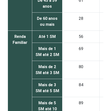
De 45 a 59
61
anos
De 60 anos
28
ou mais
Renda
Até 1 SM
56
Familiar
Mais de 1
69
SM até 2 SM
Mais de 2
80
SM até 3 SM
Mais de 3
84
SM até 5 SM
Mais de 5
89
SM até 10