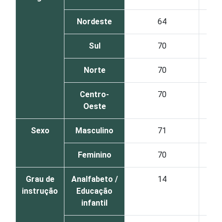
Nordeste
64
Sul
70
Norte
70
Centro-
70
Oeste
Sexo
Masculino
71
Feminino
70
Grau de
Analfabeto /
14
instrução
Educação
infantil