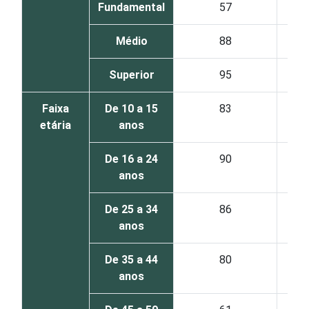
Fundamental
57
Médio
88
Superior
95
Faixa
De 10 a 15
83
etária
anos
De 16 a 24
90
anos
De 25 a 34
86
anos
De 35 a 44
80
anos