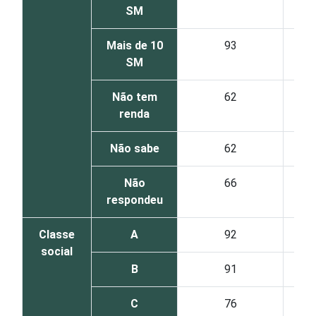
SM
Mais de 10
93
SM
Não tem
62
renda
Não sabe
62
Não
66
respondeu
Classe
A
92
social
B
91
C
76