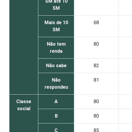
SM até 10
SM
Mais de 10
68
SM
Não tem
80
renda
Não sabe
82
Não
81
respondeu
Classe
A
80
social
B
80
C
85