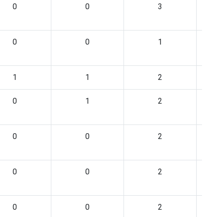
0
0
3
0
0
1
1
1
2
0
1
2
0
0
2
0
0
2
0
0
2