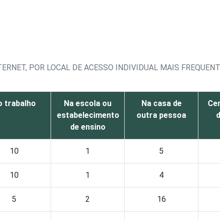
TERNET, POR LOCAL DE ACESSO INDIVIDUAL MAIS FREQUEN
o trabalho
Na escola ou
Na casa de
Cen
estabelecimento
outra pessoa
de ensino
10
1
5
10
1
4
5
2
16