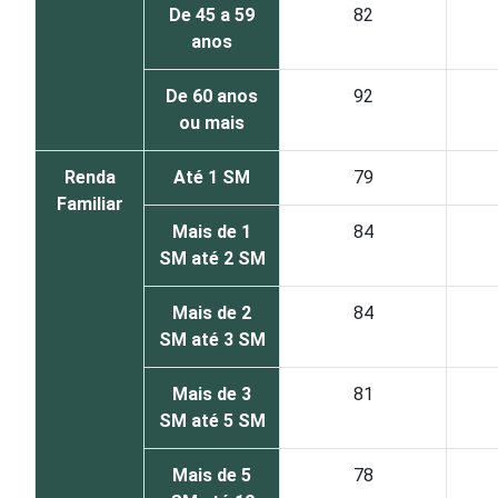
De 45 a 59
82
anos
De 60 anos
92
ou mais
Renda
Até 1 SM
79
Familiar
Mais de 1
84
SM até 2 SM
Mais de 2
84
SM até 3 SM
Mais de 3
81
SM até 5 SM
Mais de 5
78