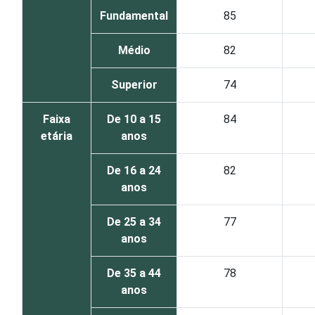
Fundamental
85
Médio
82
Superior
74
Faixa
De 10 a 15
84
etária
anos
De 16 a 24
82
anos
De 25 a 34
77
anos
De 35 a 44
78
anos