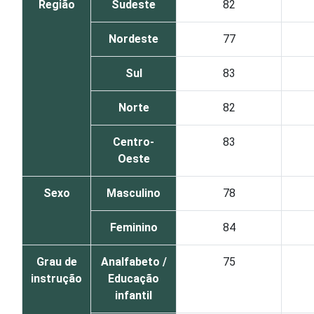
Região
Sudeste
82
Nordeste
77
Sul
83
Norte
82
Centro-
83
Oeste
Sexo
Masculino
78
Feminino
84
Grau de
Analfabeto /
75
instrução
Educação
infantil