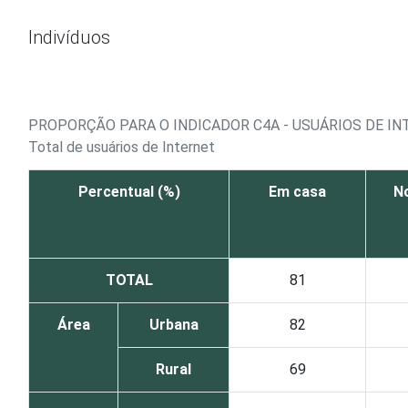
Ir para o conteúdo
Indivíduos
PROPORÇÃO PARA O INDICADOR C4A - USUÁRIOS DE IN
Total de usuários de Internet
Percentual (%)
Em casa
N
TOTAL
81
Área
Urbana
82
Rural
69